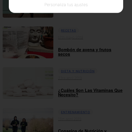
Personaliza tus ajustes
Brand new bulk™
RECETAS
17th mayo 2019
Bombón de avena y frutos
secos
DIETA Y NUTRICIÓN
23rd abril 2019
¿Cuáles Son Las Vitaminas Que
Necesito?
ENTRENAMIENTO
15th abril 2019
Consejos de Nutrición y