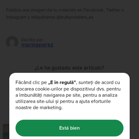
Publica una imagen de tu creación en Facebook, Twitter o
Instagram y etiquétanos @bulkpowders_es
Escrito por
marinaperez
¿Le ha gustado este artículo?
Făcând clic pe
„E în regulă"
, sunteți de acord cu
stocarea cookie-urilor pe dispozitivul dvs. pentru
a îmbunătăți navigarea pe site, pentru a analiza
utilizarea site-ului și pentru a ajuta eforturile
noastre de marketing.
Artículos relacionados
Está bien
BULK™ NEWS
03rd enero 2021