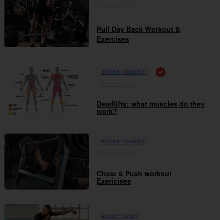
17th avril 2024
Pull Day Back Workout &
Exercises
ENTRAINEMENT
17th avril 2024
Deadlifts: what muscles do they
work?
ENTRAINEMENT
17th avril 2024
Chest & Push workout
Exericises
BULK™ NEWS