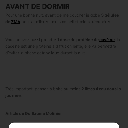
AVANT DE DORMIR
Pour une bonne nuit, avant de me coucher je gobe
3 gélules
de
ZMA
pour améliorer mon sommeil et mieux récupérer.
Vous pouvez aussi prendre
1 dose de protéine de
caséine
, la
caséine est une protéine à diffusion lente, elle va permettre
d’éviter la phase catabolique durant la nuit.
Très important, pensez à boire au moins
2 litres d’eau dans la
journée.
Article de Guillaume Molinier