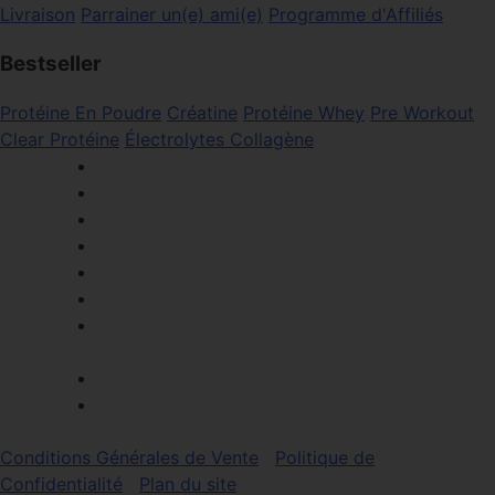
Livraison
Parrainer un(e) ami(e)
Programme d'Affiliés
Bestseller
Protéine En Poudre
Créatine
Protéine Whey
Pre Workout
Clear Protéine
Électrolytes
Collagène
Conditions Générales de Vente
Politique de
Confidentialité
Plan du site