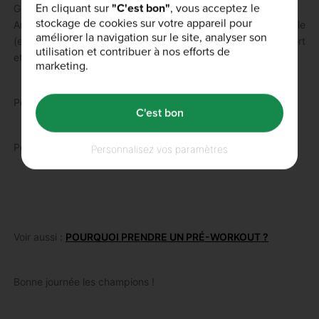
En cliquant sur
"C'est bon"
, vous acceptez le
Guillaume est un ancien athlète de haut niveau de football
stockage de cookies sur votre appareil pour
Américain. Il est maintenant un passionné de course d’obstacle
améliorer la navigation sur le site, analyser son
(ex: Spartan Race) mais aussi et surtout un passionné de sport
utilisation et contribuer à nos efforts de
et de nutrition.
marketing.
Pour le suivre sur Instagram :
pace_ocr
C'est bon
Pour visiter son Facebook :
pace.ocr
Personnalisez vos paramètres
Voir aussi :
POURQUOI PRENDRE UN PRÉ-WORKOUT ?
Bonne journée les champions !