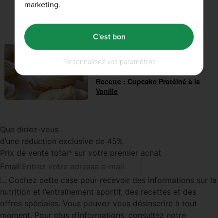
marketing.
Articles associés
C'est bon
RECETTES
14th janvier 2016
Personnalisez vos paramètres
Recette : Cupcake Protéiné à la
Vanille
Que diriez-vous
d’une réduction exclusive de 45%
Prix de vente total* sur votre premier achat
Email
Cochez cette case
pour recevoir des informations sur la
nutrition et l’entraînement sportif, des recettes et des
offres spéciales. Vous pouvez vous désinscrire à tout
moment. Pour plus d’informations, consultez notre