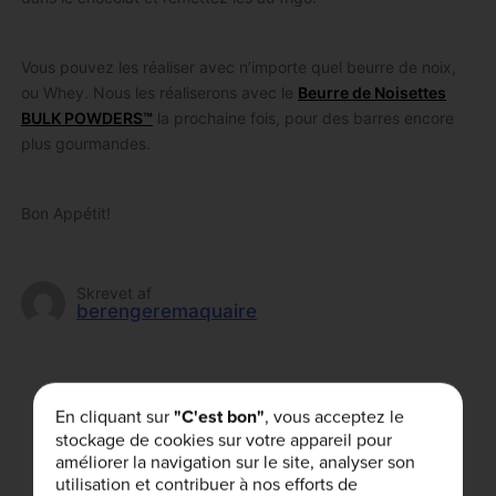
Vous pouvez les réaliser avec n’importe quel beurre de noix,
ou Whey. Nous les réaliserons avec le
Beurre de Noisettes
BULK POWDERS™
la prochaine fois, pour des barres encore
plus gourmandes.
Bon Appétit!
Skrevet af
berengeremaquaire
Avez-vous aimé cet article?
En cliquant sur
"C'est bon"
, vous acceptez le
stockage de cookies sur votre appareil pour
améliorer la navigation sur le site, analyser son
utilisation et contribuer à nos efforts de