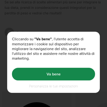
Se sei alla ricerca di scelte alimentari più sane per integrare la
tua dieta, prendi in considerazione questi integratori per la
perdita di peso e vedrai che risultati!
Scritto da
Cliccando su
"Va bene"
, l'utente accetta di
memorizzare i cookie sul dispositivo per
migliorare la navigazione del sito, analizzare
Ti è piaciuto questo articolo?
l'utilizzo del sito e assistere nelle nostre attività di
marketing.
Va bene
Our Authors
Personalizza le tue impostazioni