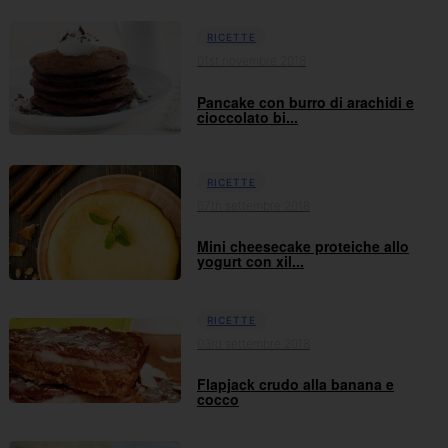
RICETTE
01st novembre 2018
Pancake con burro di arachidi e
cioccolato bi...
RICETTE
07th settembre 2018
Mini cheesecake proteiche allo
yogurt con xil...
RICETTE
03rd settembre 2018
Flapjack crudo alla banana e
cocco