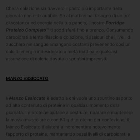
Che la colazione sia davvero il pasto più importante della
giornata non è discutibile. Se al mattino hai bisogno di un po’
di sostanza ed energia nella tua pancia, il nostro
Porridge
Proteico Completo
™ ti soddisferà fino a pranzo. Consumando
carboidrati a lento rilascio a colazione, ti assicuri che i livelli di
zucchero nel sangue rimangano costanti prevenendo così un
calo di energia indesiderato a metà mattina e qualsiasi
assunzione di calorie dovuta a spuntini imprevisti.
MANZO ESSICCATO
Il
Manzo Essiccato
è adatto a chi vuole uno spuntino saporito
ad alto contenuto di proteine ​​in qualsiasi momento della
giornata. Le proteine aiutano a costruire, riparare e mantenere
la massa muscolare e con 60 g di proteine ​​per confezione, il
Manzo Essiccato ti aiuterà a incrementare notevolmente
l’apporto di proteine, mantenendo bassi livelli di carboidrati e