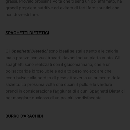
grassi. Provalo prossima volta che ti senti un po’ affamato, ha
grandi proprietà nutritive ed eviterà di farti fare spuntini che
non dovresti fare.
SPAGHETTI DIETETICI
Gli
Spaghetti Dietetici
sono ideali se stai attento alle calorie
ma a pranzo non vuoi trovarti davanti ad un piatto vuoto. Gli
spaghetti sono realizzati con il glucomannano, che è un
polisaccaride idrosolubile e ad alto peso molecolare che
contribuisce alla perdita di peso attraverso un aumento della
sazietà. La prossima volta che cucini il pollo e le verdure
prendi in considerazione l’aggiunta di alcuni Spaghetti Dietetici
per mangiare qualcosa di un po’ più soddisfacente.
BURRO D’ARACHIDI