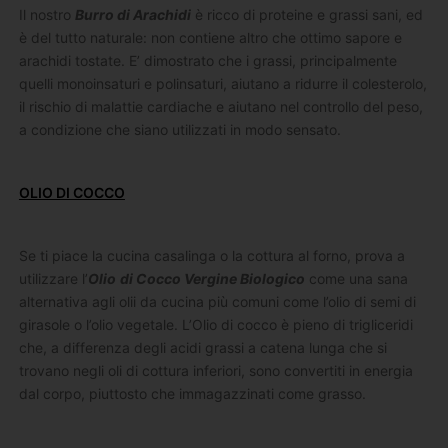
Il nostro
Burro di Arachidi
è ricco di proteine ​​e grassi sani, ed
è del tutto naturale: non contiene altro che ottimo sapore e
arachidi tostate. E’ dimostrato che i grassi, principalmente
quelli monoinsaturi e polinsaturi, aiutano a ridurre il colesterolo,
il rischio di malattie cardiache e aiutano nel controllo del peso,
a condizione che siano utilizzati in modo sensato.
OLIO DI COCCO
Se ti piace la cucina casalinga o la cottura al forno, prova a
utilizzare l’
Olio
di Cocco Vergine Biologico
come una sana
alternativa agli olii da cucina più comuni come l’olio di semi di
girasole o l’olio vegetale. L’Olio di cocco è pieno di trigliceridi
che, a differenza degli acidi grassi a catena lunga che si
trovano negli oli di cottura inferiori, sono convertiti in energia
dal corpo, piuttosto che immagazzinati come grasso.