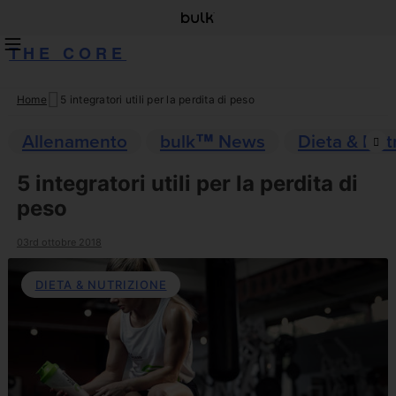
THE CORE
Home
5 integratori utili per la perdita di peso
Skip
to
Allenamento
bulk™ News
Dieta & Nut
content
5 integratori utili per la perdita di
peso
03rd ottobre 2018
DIETA & NUTRIZIONE