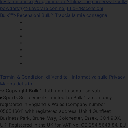
Invita un amico
Programma di Affiliazione
careers-at-bulk-
powders"}}">Lavorare con noi
title="Recensioni
Bulk™">Recensioni Bulk™
Traccia la mia consegna
Termini & Condizioni di Vendita
Informativa sulla Privacy
Mappa del sito
© Copyright
Bulk™
. Tutti i diritti sono riservati.
Sports Supplements Limited t/a Bulk™, a company
registered in England & Wales (company number
05654661) with registered address: Unit 1 Gunfleet
Business Park, Brunel Way, Colchester, Essex, CO4 9QX,
UK. Registered in the UK for VAT No. GB 254 5648 84. EU