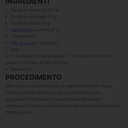
INGREDIENTI
Farina di mandorla 100 gr
Proteine del pisello 50 gr
Farina di cocco 20 gr
Semi di lino
macinati 20 gr
3 uova intere
Olio di cocco
1 cucchiaio
Sale
½ cucchiaino di bicarbonato + 1 cucchiaino di cremor
tartaro o di aceto di sidro di mela
Rosmarino
PROCEDIMENTO
Mescolare in una ciotola tutti gli ingredienti secchi. In una
seconda ciotola sbattere le uova con l’olio di cocco,
aggiungere il rosmarino e la parte secca setacciata.
Amalgamare bene il composto facendo attenzione che non si
formino grumi.