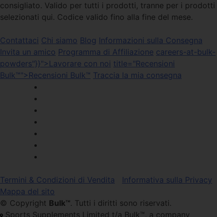
consigliato. Valido per tutti i prodotti, tranne per i prodotti
selezionati qui. Codice valido fino alla fine del mese.
Contattaci
Chi siamo
Blog
Informazioni sulla Consegna
Invita un amico
Programma di Affiliazione
careers-at-bulk-
powders"}}">Lavorare con noi
title="Recensioni
Bulk™">Recensioni Bulk™
Traccia la mia consegna
Termini & Condizioni di Vendita
Informativa sulla Privacy
Mappa del sito
© Copyright
Bulk™
. Tutti i diritti sono riservati.
Sports Supplements Limited t/a Bulk™, a company