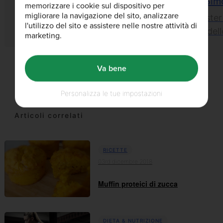
Bulk™
Sim
memorizzare i cookie sul dispositivo per
migliorare la navigazione del sito, analizzare
Esperti Interni
Master
l'utilizzo del sito e assistere nelle nostre attività di
del
marketing.
Va bene
Personalizza le tue impostazioni
Articoli correlati
RICETTE
03rd dicembre 2018
Muffin proteici di zucca
DIETA & NUTRIZIONE