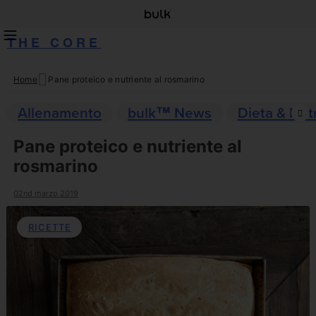
THE CORE
Home
Pane proteico e nutriente al rosmarino
Skip
to
Allenamento
bulk™ News
Dieta & Nut
content
Pane proteico e nutriente al
rosmarino
02nd marzo 2019
RICETTE