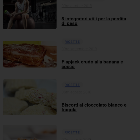
03rd ottobre 2018
5 integratori utili per la perdita
di peso
RICETTE
03rd settembre 2018
Flapjack crudo alla banana e
cocco
RICETTE
06th agosto 2018
Biscotti al cioccolato bianco e
fragola
RICETTE
03rd agosto 2018