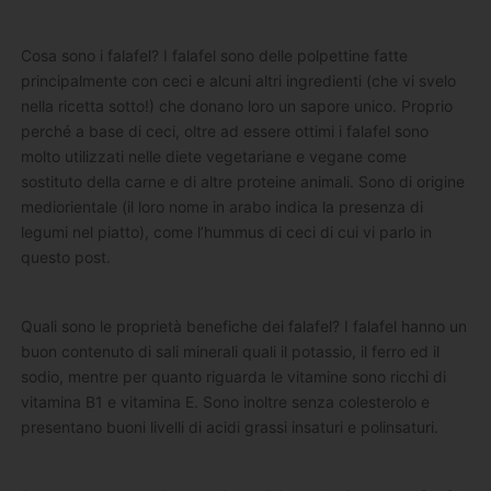
Cosa sono i falafel? I falafel sono delle polpettine fatte
principalmente con ceci e alcuni altri ingredienti (che vi svelo
nella ricetta sotto!) che donano loro un sapore unico. Proprio
perché a base di ceci, oltre ad essere ottimi i falafel sono
molto utilizzati nelle diete vegetariane e vegane come
sostituto della carne e di altre proteine animali. Sono di origine
mediorientale (il loro nome in arabo indica la presenza di
legumi nel piatto), come l’hummus di ceci di cui vi parlo in
questo post.
Quali sono le proprietà benefiche dei falafel? I falafel hanno un
buon contenuto di sali minerali quali il potassio, il ferro ed il
sodio, mentre per quanto riguarda le vitamine sono ricchi di
vitamina B1 e vitamina E. Sono inoltre senza colesterolo e
presentano buoni livelli di acidi grassi insaturi e polinsaturi.