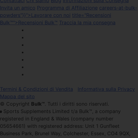
Contattaci
Chi siamo
Blog
Informazioni sulla Consegna
Invita un amico
Programma di Affiliazione
careers-at-bulk-
powders"}}">Lavorare con noi
title="Recensioni
Bulk™">Recensioni Bulk™
Traccia la mia consegna
Termini & Condizioni di Vendita
Informativa sulla Privacy
Mappa del sito
© Copyright
Bulk™
. Tutti i diritti sono riservati.
Sports Supplements Limited t/a Bulk™, a company
registered in England & Wales (company number
05654661) with registered address: Unit 1 Gunfleet
Business Park, Brunel Way, Colchester, Essex, CO4 9QX,