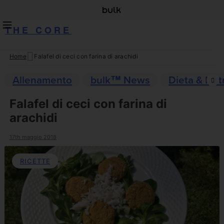
THE CORE
Home
Falafel di ceci con farina di arachidi
Skip
to
Allenamento
bulk™ News
Dieta & Nut
content
Falafel di ceci con farina di
arachidi
17th maggio 2018
RICETTE