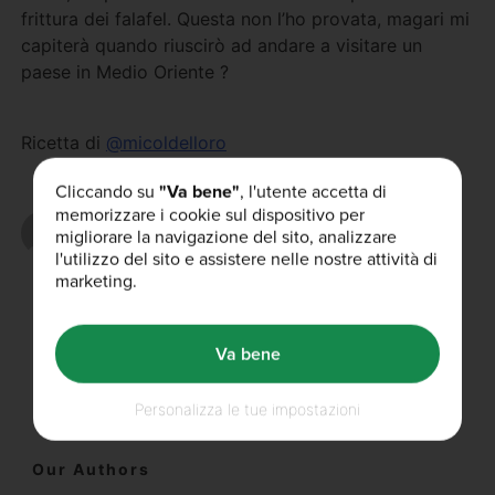
frittura dei falafel. Questa non l’ho provata, magari mi
capiterà quando riuscirò ad andare a visitare un
paese in Medio Oriente ?
Ricetta di
@micoldelloro
Cliccando su
"Va bene"
, l'utente accetta di
memorizzare i cookie sul dispositivo per
Scritto da
migliorare la navigazione del sito, analizzare
l'utilizzo del sito e assistere nelle nostre attività di
marketing.
Ti è piaciuto questo articolo?
Va bene
Personalizza le tue impostazioni
Our Authors