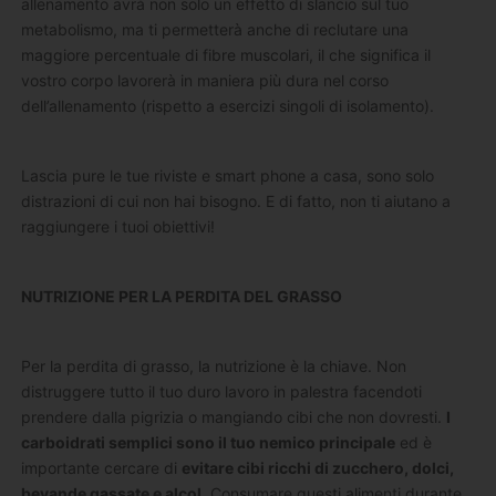
allenamento avrà non solo un effetto di slancio sul tuo
metabolismo, ma ti permetterà anche di reclutare una
maggiore percentuale di fibre muscolari, il che significa il
vostro corpo lavorerà in maniera più dura nel corso
dell’allenamento (rispetto a esercizi singoli di isolamento).
Lascia pure le tue riviste e smart phone a casa, sono solo
distrazioni di cui non hai bisogno. E di fatto, non ti aiutano a
raggiungere i tuoi obiettivi!
NUTRIZIONE PER LA PERDITA DEL GRASSO
Per la perdita di grasso, la nutrizione è la chiave. Non
distruggere tutto il tuo duro lavoro in palestra facendoti
prendere dalla pigrizia o mangiando cibi che non dovresti.
I
carboidrati semplici sono il tuo nemico principale
ed è
importante cercare di
evitare cibi ricchi di zucchero, dolci,
bevande gassate e alcol
. Consumare questi alimenti durante