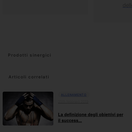
del
Prodotti sinergici
Articoli correlati
ALLENAMENTO
25th febbraio 2019
La definizione degli obiettivi per
il success...