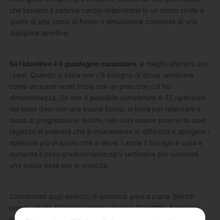
che tassano il sistema cardio-respiratorio in un modo simile a
quello di una corsa di fondo o simulazione completa di una
disciplina sportiva.
Se l’obiettivo è il guadagno muscolare
, è meglio allenarsi con
i pesi. Quando si inizia non c’è bisogno di dover sembrare
come un super eroe! Inizia con un peso con cui hai
dimestichezza. Se non è possibile completare 8-12 ripetizioni
del peso dato con una buona forma, si finirà per rallentare il
tasso di progressione. Inoltre, non vuoi essere proprio tu quel
ragazzo in palestra che è chiaramente in difficoltà e spingere /
sollevare più di quello che si deve. Lascia il tuo ego a casa e
aumenta il peso gradualmente ogni settimana per costruirti
una solida base per la crescita.
Concentrati sugli esercizi di potenza: panca piana (Bench
press), spalla (Shoulder press); Stacco (Deadlift); Scosciata
posteriore e frontale (back/front Squat). Ognuno di questi