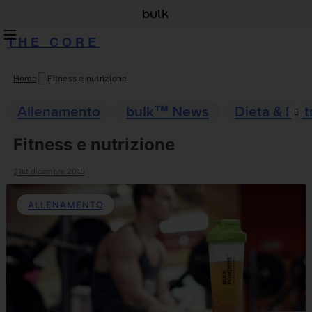
THE CORE
Home
Fitness e nutrizione
Skip
to
Allenamento
bulk™ News
Dieta & Nut
content
Fitness e nutrizione
21st dicembre 2015
ALLENAMENTO