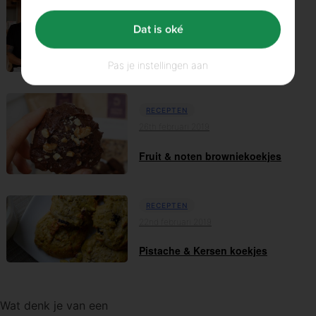
RECEPTEN
08th maart 2019
Dat is oké
Ontbijt frittata recept met
Hastes kitchen
Pas je instellingen aan
RECEPTEN
26th februari 2019
Fruit & noten browniekoekjes
RECEPTEN
22nd februari 2019
Pistache & Kersen koekjes
Wat denk je van een