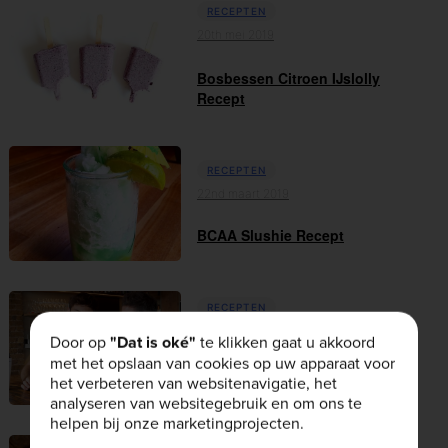
RECEPTEN
20th mei 2019
Bosbessen Citroen IJslolly
Recept
RECEPTEN
22nd maart 2019
BCAA Slushie Recept
RECEPTEN
14th maart 2019
Door op
"Dat is oké"
te klikken gaat u akkoord
met het opslaan van cookies op uw apparaat voor
Proteïnerijke bagels met Tom
het verbeteren van websitenavigatie, het
Daley & Has...
analyseren van websitegebruik en om ons te
helpen bij onze marketingprojecten.