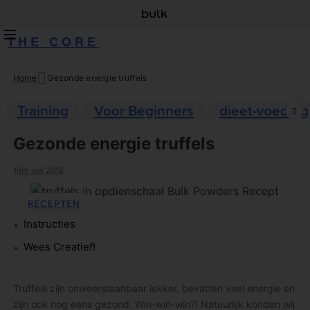
THE CORE
Home
Gezonde energie truffels
Skip
to
Training
Voor Beginners
dieet-voeding
content
Gezonde energie truffels
19th juni 2018
RECEPTEN
Instructies
Wees Creatief!
Truffels zijn onweerstaanbaar lekker, bevatten veel energie en
zijn ook nog eens gezond. Win-win-win?! Natuurlijk konden wij