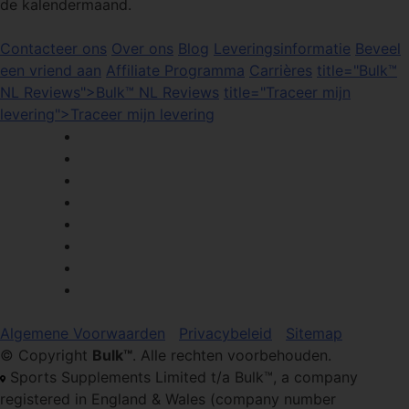
de kalendermaand.
Contacteer ons
Over ons
Blog
Leveringsinformatie
Beveel
een vriend aan
Affiliate Programma
Carrières
title="Bulk™
NL Reviews">Bulk™ NL Reviews
title="Traceer mijn
levering">Traceer mijn levering
Algemene Voorwaarden
Privacybeleid
Sitemap
© Copyright
Bulk™
. Alle rechten voorbehouden.
Sports Supplements Limited t/a Bulk™, a company
registered in England & Wales (company number