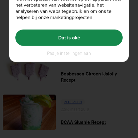
het verbeteren van websitenavigatie, het
analyseren van websitegebruik en om ons te
helpen bij onze marketingprojecten.
Gerelateerde artikelen
Dat is oké
Pas je instellingen aan
RECEPTEN
20th mei 2019
Bosbessen Citroen IJslolly
Recept
RECEPTEN
22nd maart 2019
BCAA Slushie Recept