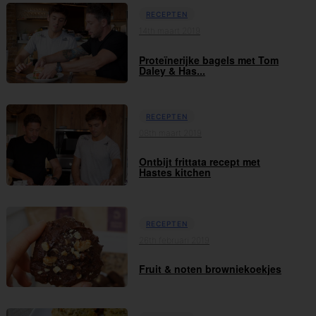
RECEPTEN
14th maart 2019
Proteïnerijke bagels met Tom
Daley & Has...
RECEPTEN
08th maart 2019
Ontbijt frittata recept met
Hastes kitchen
RECEPTEN
26th februari 2019
Fruit & noten browniekoekjes