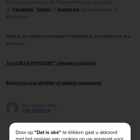
Probeer het recept zelf! Post een foto van je creatie
op
Facebook
,
Twitter
of
Instagram
@bulkpowders_nl
#bprecipes
Vind je dit artikel interessant? Wellicht is dit artikel ook wat
voor jou
:
Top 5 BULK POWDERS™ nieuwe producten
Basis tips voor afvallen of spieren opbouwen
Geschreven door
martinebos
Door op
"Dat is oké"
te klikken gaat u akkoord
Vond je dit artikel leuk?
met het opslaan van cookies op uw apparaat voor