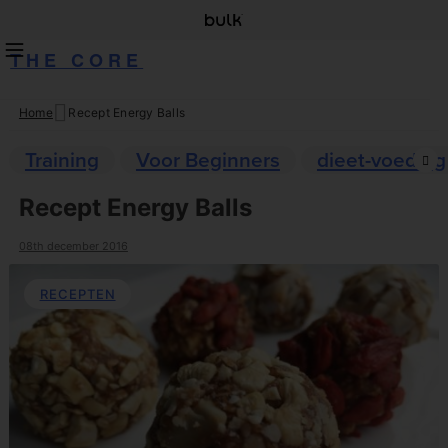
THE CORE
Home
Recept Energy Balls
Skip
to
Training
Voor Beginners
dieet-voeding
content
Recept Energy Balls
08th december 2016
RECEPTEN