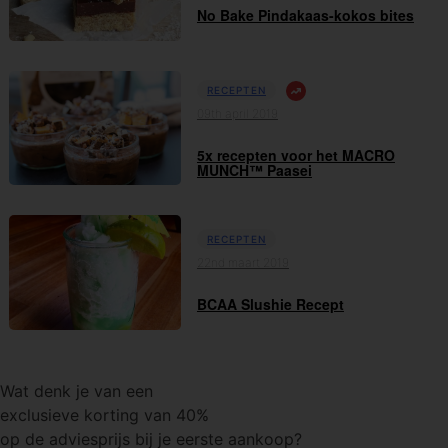
No Bake Pindakaas-kokos bites
RECEPTEN
09th april 2019
5x recepten voor het MACRO
MUNCH™ Paasei
RECEPTEN
22nd maart 2019
BCAA Slushie Recept
Wat denk je van een
exclusieve korting van 40%
op de adviesprijs bij je eerste aankoop?