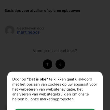
Basis tips voor afvallen of spieren opbouwen
Geschreven door
martinebos
Vond je dit artikel leuk?
Door op
"Dat is oké"
te klikken gaat u akkoord
Gerelateerde artikelen
met het opslaan van cookies op uw apparaat voor
het verbeteren van websitenavigatie, het
analyseren van websitegebruik en om ons te
helpen bij onze marketingprojecten.
RECEPTEN
20th mei 2019