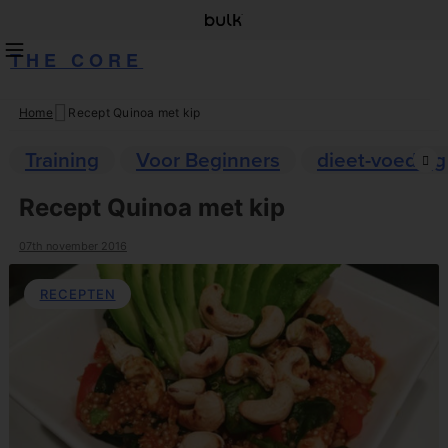
THE CORE
Home
Recept Quinoa met kip
Skip
to
Training
Voor Beginners
dieet-voeding
content
Recept Quinoa met kip
07th november 2016
RECEPTEN