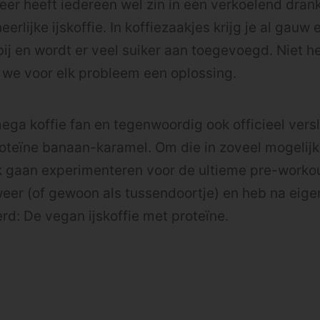
er heeft iedereen wel zin in een verkoelend dran
eerlijke ijskoffie. In koffiezaakjes krijg je al gauw
bij en wordt er veel suiker aan toegevoegd. Niet h
 we voor elk probleem een oplossing.
mega koffie fan en tegenwoordig ook officieel vers
teïne banaan-karamel. Om die in zoveel mogelijk
k gaan experimenteren voor de ultieme pre-worko
eer (of gewoon als tussendoortje) en heb na eige
rd: De vegan ijskoffie met proteïne.