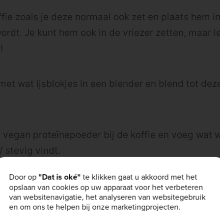
ffie zoals je deze normaal ook zet en plaats hem i
rdt. Je kunt hem ook in de vriezer zetten, maar le
!
met wat ijsblokjes in een blender en blend tot deze
 vegan proteïnepoeder bij de koffie en voeg wat wa
/ stevig vindt.
Door op
"Dat is oké"
te klikken gaat u akkoord met het
giet het in een groot glas
opslaan van cookies op uw apparaat voor het verbeteren
van websitenavigatie, het analyseren van websitegebruik
en om ons te helpen bij onze marketingprojecten.