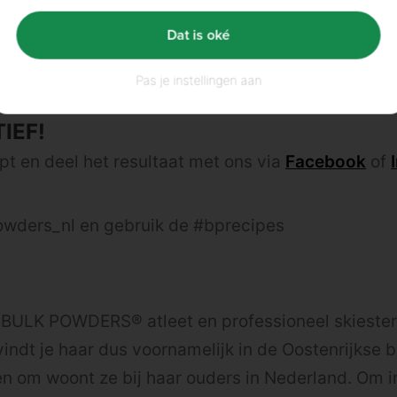
f amandelmelk op en giet de melk in je glas koffie
Dat is oké
 kcal siroop toe in een smaak naar keuze en geni
Pas je instellingen aan
IEF!
pt en deel het resultaat met ons via
Facebook
of
wders_nl en gebruik de #bprecipes
s BULK POWDERS® atleet en professioneel skiester.
ndt je haar dus voornamelijk in de Oostenrijkse 
en om woont ze bij haar ouders in Nederland. Om in