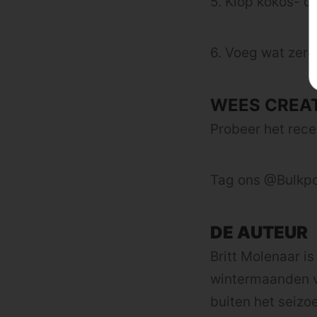
5. Klop kokos- o
6. Voeg wat zero
WEES CREAT
Probeer het rece
Tag ons @Bulkpo
DE AUTEUR
Britt Molenaar i
wintermaanden vi
buiten het seizo