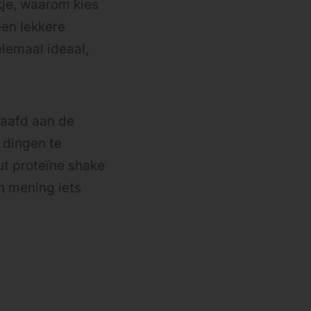
kje, waarom kies
 een lekkere
elemaal ideaal,
laafd aan de
 dingen te
ut proteïne shake
n mening iets