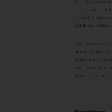
Met dit warme we
je niet voor een h
scheut siroop er
gelukkig hebben
Zelf ben ik een 
nieuwe vegan pro
gebruiken, ben i
voor dit warme w
geniaals gecreëe