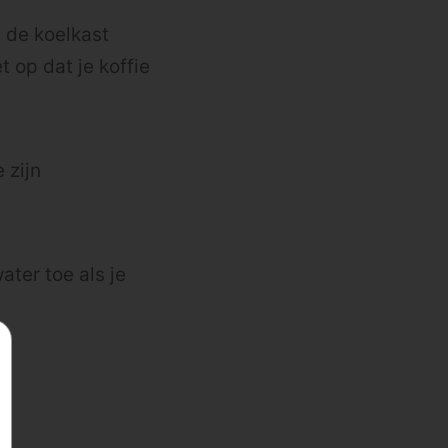
n de koelkast
t op dat je koffie
 zijn
ter toe als je