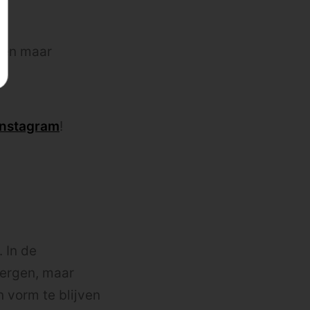
eten maar
Instagram
!
 In de
bergen, maar
 vorm te blijven