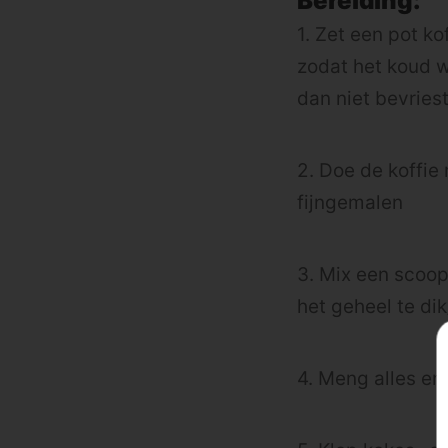
Bereiding:
1. Zet een pot ko
zodat het koud wo
dan niet bevriest
2. Doe de koffie 
fijngemalen
3. Mix een scoop
het geheel te dik
4. Meng alles en 