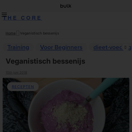
THE CORE
Home
Veganistisch bessenijs
Skip
to
Training
Voor Beginners
dieet-voeding
content
Veganistisch bessenijs
15th juni 2018
RECEPTEN