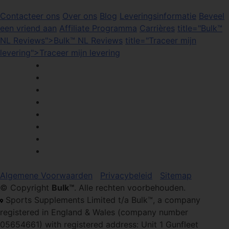
Contacteer ons
Over ons
Blog
Leveringsinformatie
Beveel
een vriend aan
Affiliate Programma
Carrières
title="Bulk™
NL Reviews">Bulk™ NL Reviews
title="Traceer mijn
levering">Traceer mijn levering
Algemene Voorwaarden
Privacybeleid
Sitemap
© Copyright
Bulk™
. Alle rechten voorbehouden.
Sports Supplements Limited t/a Bulk™, a company
registered in England & Wales (company number
05654661) with registered address: Unit 1 Gunfleet