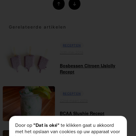
Gerelateerde artikelen
RECEPTEN
20th mei 2019
Bosbessen Citroen IJslolly
Recept
RECEPTEN
22nd maart 2019
BCAA Slushie Recept
Door op
"Dat is oké"
te klikken gaat u akkoord
met het opslaan van cookies op uw apparaat voor
RECEPTEN