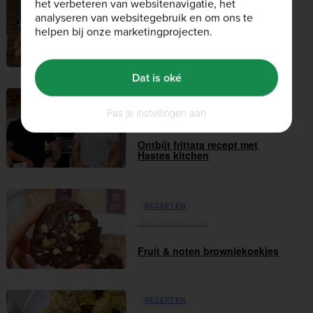
het verbeteren van websitenavigatie, het
analyseren van websitegebruik en om ons te
14th maart 2019
helpen bij onze marketingprojecten.
Proteïnerijke bagels met Tom
Daley & Has...
Dat is oké
RECEPTEN
Pas je instellingen aan
08th maart 2019
Ontbijt frittata recept met
Hastes kitchen
RECEPTEN
26th februari 2019
Fruit & noten browniekoekjes
RECEPTEN