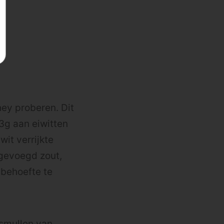
ey proberen. Dit
53g aan eiwitten
it verrijkte
egevoegd zout,
ebehoefte te
 smullen van