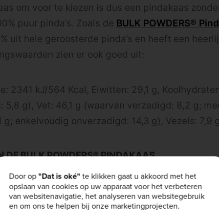
as om voor te kiezen is dus een pindakaas zonder
00% puur pinda’s. Zoals de
BULK POWDERS® Pind
 uit hele geroosterde pinda’s en heeft een heerlij
ngswaarden zien er ook goed uit:
e: 2341 kJ/564 Kcal, Eiwitten: 29,1 g, Koolhydraten
: 5,8 g), Vet: 46,1 g (waarvan verzadigd: 8,2 g; m
 g; enkelvoudig onverzadigd: 14,3 g), Vezels: 7,9 g
N DE BULK POWDERS® PINDAKAAS
erde hele pindanoten
Door op
"Dat is oké"
te klikken gaat u akkoord met het
oegde suiker, zout of palmolie
opslaan van cookies op uw apparaat voor het verbeteren
van websitenavigatie, het analyseren van websitegebruik
middelen
en om ons te helpen bij onze marketingprojecten.
maak