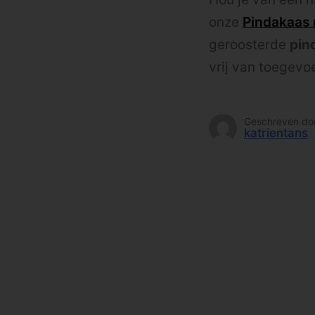
onze
Pindakaas
geroosterde
pin
vrij van toegev
Geschreven do
katrientans