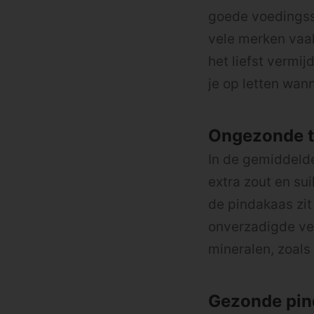
goede voedingsst
vele merken vaak
het liefst verm
je op letten wann
Ongezonde 
In de gemiddeld
extra zout en sui
de pindakaas zit
onverzadigde vet
mineralen, zoals
Gezonde pin