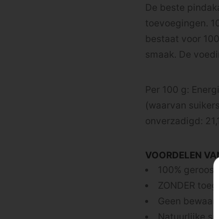
De beste pindaka
toevoegingen. 1
bestaat voor 100%
smaak. De voedi
Per 100 g: Energi
(waarvan suikers
onverzadigd: 21,1
VOORDELEN VA
100% geroost
ZONDER toegev
Geen bewaar
Natuurlijke s