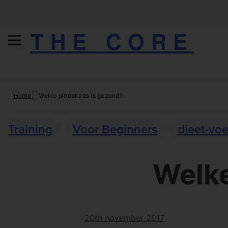
THE CORE
Skip
Home
Welke pindakaas is gezond?
to
content
Training
Voor Beginners
dieet-vo
Welke
20th november 2017