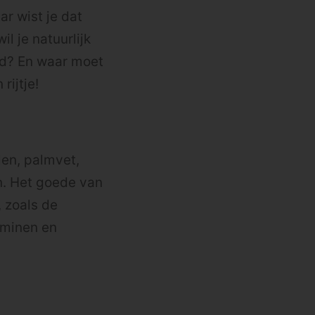
r wist je dat
 je natuurlijk
nd? En waar moet
rijtje!
en, palmvet,
en. Het goede van
, zoals de
aminen en