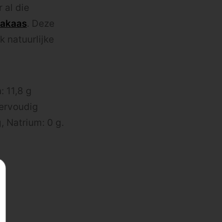
 al die
akaas
. Deze
k natuurlijke
: 11,8 g
eervoudig
, Natrium: 0 g.