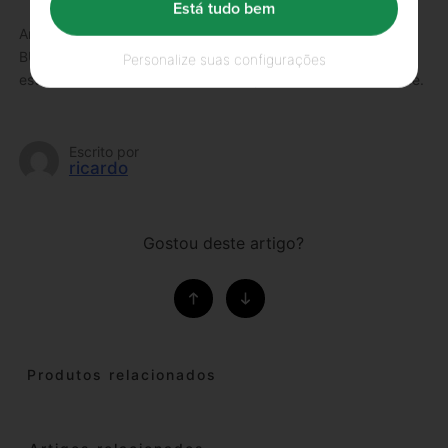
Está tudo bem
Artigo adaptado do autor
Alex Genzel
, que colabora com a
BULK POWDERS® e é um apaixonado pela saúde e fitness,
Personalize suas configurações
estando envolvido em inúmeros desportos desde tenra idade.
Escrito por
ricardo
Gostou deste artigo?
Produtos relacionados