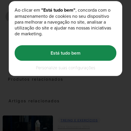
Ao clicar em
"Está tudo bem"
, concorda com o
Escrito por
armazenamento de cookies no seu dispositivo
ricardo
para melhorar a navegação no site, analisar a
utilização do site e ajudar nas nossas iniciativas
de marketing.
Gostou deste artigo?
Está tudo bem
Personalize suas configurações
Produtos relacionados
Artigos relacionados
TREINO E EXERCÍCIOS
03rd Setembro 2018