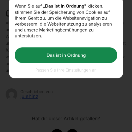
Wenn Sie auf
„Das ist in Ordnung"
klicken,
stimmen Sie der Speicherung von Cookies auf
ÜBER DEN AUTOR
Ihrem Gerät zu, um die Websitenavigation zu
Alex Genzel hat eine Leidenschaft für Gesundheit und Fitness
verbessern, die Websitenutzung zu analysieren
und unsere Marketingbemühungen zu
und war schon in jungen Jahren in einer Reihe von
unterstützen.
Wettkampfsportarten tätig. Er schreibt seit einigen Jahren
über Sporternährung und Training, verfolgt seine Leidenschaft
für Bodybuilding und möchte zertifizierter Personal Trainer
Das ist in Ordnung
werden. Neben dem Schreiben für BULK POWDERS® hat Alex
auch einen eigenen
Blog
, wo er seine Trainingserfahrungen
Passen Sie Ihre Einstellungen an
und Ratschläge zu Ergänzungen teilt.
Geschrieben von
julehinz
Hat dir dieser Artikel gefallen?