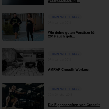
was kann ich dag...
TRAINING & FITNESS
07th Januar 2019
Wie deine guten Vorsätze für
2019 auch geli...
TRAINING & FITNESS
07th Januar 2019
AMRAP Crossfit Workout
TRAINING & FITNESS
30th Oktober 2018
Die Eigenschaften von Crossfit