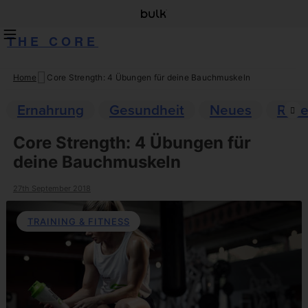
THE CORE
Home
Core Strength: 4 Übungen für deine Bauchmuskeln
Skip
to
Ernahrung
Gesundheit
Neues
Reze
content
Core Strength: 4 Übungen für
deine Bauchmuskeln
27th September 2018
TRAINING & FITNESS