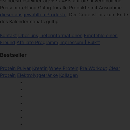
*Mindestbestellbetrag: €30 45% auf die unverbindliche
Preisempfehlung Gültig für alle Produkte mit Ausnahme
dieser ausgewählten Produkte
. Der Code ist bis zum Ende
des Kalendermonats gültig.
Kontakt
Über uns
Lieferinformationen
Empfehle einen
Freund
Affiliate Programm
Impressum | Bulk™
Bestseller
Protein Pulver
Kreatin
Whey Protein
Pre Workout
Clear
Protein
Elektrolytgetränke
Kollagen