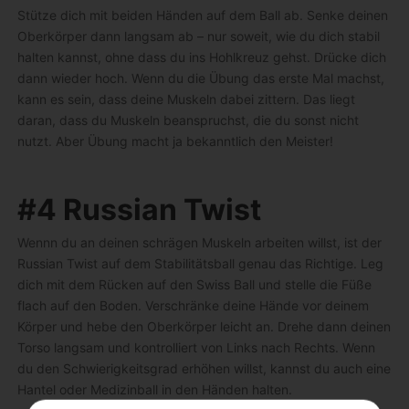
Stütze dich mit beiden Händen auf dem Ball ab. Senke deinen
Oberkörper dann langsam ab – nur soweit, wie du dich stabil
halten kannst, ohne dass du ins Hohlkreuz gehst. Drücke dich
dann wieder hoch. Wenn du die Übung das erste Mal machst,
kann es sein, dass deine Muskeln dabei zittern. Das liegt
daran, dass du Muskeln beanspruchst, die du sonst nicht
nutzt. Aber Übung macht ja bekanntlich den Meister!
#4 Russian Twist
Wennn du an deinen schrägen Muskeln arbeiten willst, ist der
Russian Twist auf dem Stabilitätsball genau das Richtige. Leg
dich mit dem Rücken auf den Swiss Ball und stelle die Füße
flach auf den Boden. Verschränke deine Hände vor deinem
Körper und hebe den Oberkörper leicht an. Drehe dann deinen
Torso langsam und kontrolliert von Links nach Rechts. Wenn
du den Schwierigkeitsgrad erhöhen willst, kannst du auch eine
Hantel oder Medizinball in den Händen halten.