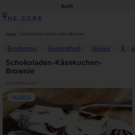
THE CORE
Home
Schokoladen-Käsekuchen-Brownie
Skip
to
Ernahrung
Gesundheit
Neues
Reze
content
Schokoladen-Käsekuchen-
Brownie
06th Dezember 2017
REZEPTE