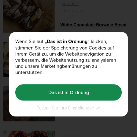
REZEPTE
17th Mai 2019
White Chocolate Brownie Bread
Wenn Sie auf
„Das ist in Ordnung"
klicken,
stimmen Sie der Speicherung von Cookies auf
REZEPTE
Ihrem Gerät zu, um die Websitenavigation zu
01st März 2019
verbessern, die Websitenutzung zu analysieren
und unsere Marketingbemühungen zu
Schokoladen-Waffeln
unterstützen.
Das ist in Ordnung
REZEPTE
28th Februar 2019
Passen Sie Ihre Einstellungen an
Proteinriegel Rezept