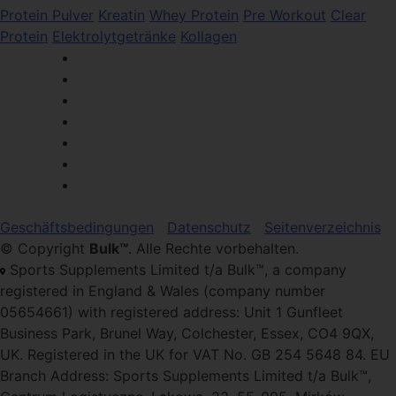
Protein Pulver
Kreatin
Whey Protein
Pre Workout
Clear
Protein
Elektrolytgetränke
Kollagen
Geschäftsbedingungen
Datenschutz
Seitenverzeichnis
© Copyright
Bulk™
. Alle Rechte vorbehalten.
Sports Supplements Limited t/a Bulk™, a company
registered in England & Wales (company number
05654661) with registered address: Unit 1 Gunfleet
Business Park, Brunel Way, Colchester, Essex, CO4 9QX,
UK. Registered in the UK for VAT No. GB 254 5648 84. EU
Branch Address: Sports Supplements Limited t/a Bulk™,