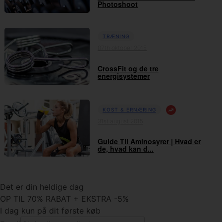
Photoshoot
TRÆNING
07th oktober 2015
CrossFit og de tre
energisystemer
KOST & ERNÆRING
31st august 2015
Guide Til Aminosyrer | Hvad er
de, hvad kan d...
Det er din heldige dag
OP TIL 70% RABAT + EKSTRA -5%
I dag kun på dit første køb