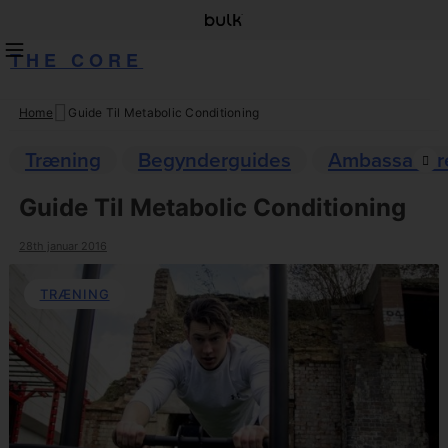
THE CORE
Home
Guide Til Metabolic Conditioning
Skip
to
Træning
Begynderguides
Ambassadør
content
Guide Til Metabolic Conditioning
28th januar 2016
TRÆNING