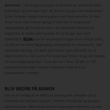
Aerobisk
– Her bruges oxygen til løbende at nedbryde først
kulhydrat og dernæst fedt, så de kan bruges som brændstof
til lav-intense, lange træningspas over flere minutter til flere
timer. Hvis man træner længere end der er brændstof
tilgængeligt går kroppen over i en katabolsk tilstand og
begynder at nedbryde muskler for at bruge dem som
brændstof.
BCAA
kan for eksempel bruges til at undgå dette,
da det er en nemt tilgængelig energikilde for musklerne. Ved
aerobisk træning, så tænk på hvilken type aktivitet du vil
være bedre til. Det kunne for eksempel 10km. Brug din bedste
tid som udgangspunkt – hvis den er 1 time, så løb 2 x 30
minutters intervaller ved lav intensitet med en kort
hvileperiode i mellem.
BLIV BEDRE PÅ BANEN
Her er et forslag til en MetCon træning der arbejder på at
forbedre det laktiske system. Perfekt til fodbold og kortere
løbedistancer. Med disse øvelser opbygger mere fart, power