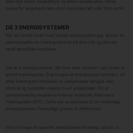
dine fast twitch muskelfibre og deres acceleration. Dette
kunne for eksempel være med olympiske løft eller 60m sprint.
DE 3 ENERGISYSTEMER
Når du forstår hvad hvert enkelt energisystem gør, så kan du
sammensætte en træning baseret på dine mål og derved
opnå specifikke resultater.
Der er 3 energisystemer, der hver især kommer i spil under et
givent træningspas. Dog bruges et energisystem primært, alt
efter træningens intensitet, et arbejdssæts længde eller
interval og hviletiden mellem hvert arbejdssæt. For at
sammentrække musklerne kræves molekylet Adenosine
Triphosphate (ATP). Dette kan produceres af de forskellige
energisystemer i forskellige grader af effektivitet.
Ved en bruge en specifik arbejds/hvile fordeling, så kan vi