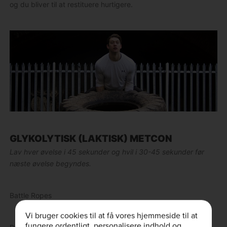
og du bliver til at restituere hurtigere.
GLYKOLYTISK (LAKTISK) METCON
Lav hver øvelse i 45 sekunder og hvil i 30-45 sekunder før
næste øvelse begyndes.
Battle Ropes
Vi bruger cookies til at få vores hjemmeside til at
fungere ordentligt, personalisere indhold og