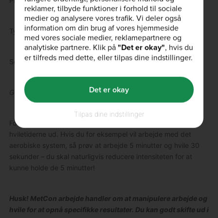
Prowler Push
reklamer, tilbyde funktioner i forhold til sociale
medier og analysere vores trafik. Vi deler også
information om din brug af vores hjemmeside
Tyre Flip
med vores sociale medier, reklamepartnere og
analytiske partnere. Klik på
"Det er okay"
, hvis du
er tilfreds med dette, eller tilpas dine indstillinger.
Squat Jump
Det er okay
Gentag ovenstående 3-4 gange
Tilpas dine indstillinger
For at ramme et andet energisystem, så skift arbejds- og
hviletiderne ud. Hvis du for eksempel vil arbejde med det
aerobiske system, så prøv at arbejde 5 minutter og hvile 30
sekunder – du skal naturligvis reducere intensiteten for at
kunne holde de 5 minutter!
Husk! MetCon arbejde handler om at manipulere arbejde og
hvile for at opnå specifikke resultater. Du kan godt skifte ud i