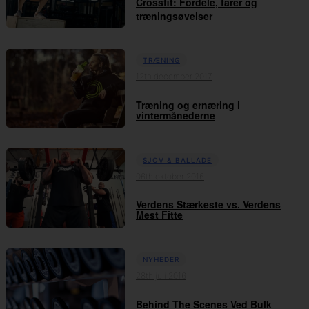
Crossfit: Fordele, farer og
træningsøvelser
TRÆNING
12th december 2017
Træning og ernæring i
vintermånederne
SJOV & BALLADE
06th oktober 2016
Verdens Stærkeste vs. Verdens
Mest Fitte
NYHEDER
28th juli 2016
Behind The Scenes Ved Bulk