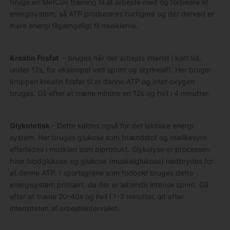
bruge en MetCon træning til at arbejde med og forbedre et
energisystem, så ATP produceres hurtigere og der derved er
mere energi tilgængeligt til musklerne.
Kreatin Fosfat
– bruges når der arbejds intenst i kort tid,
under 12s, for eksempel ved sprint og styrkeløft. Her bruger
kroppen kreatin fosfat til at danne ATP og intet oxygen
bruges. Gå efter at træne mindre en 12s og hvil i 4 minutter.
Glykolotisk
– Dette kaldes også for det laktiske energi
system. Her bruges glukose som brændstof og mælkesyre
efterlades i musklen som biprodukt. Glykolyse er processen
hvor blodglukose og glukose (muskelglukose) nedbrydes for
at danne ATP. I sportsgrene som fodbold bruges dette
energisystem primært, da der er løbende intense sprint. Gå
efter at træne 20-40s og hvil i 1-3 minutter, alt efter
intensiteten af arbejdsintervallet.