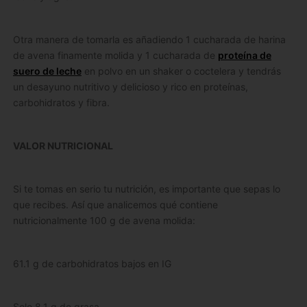
Otra manera de tomarla es añadiendo 1 cucharada de harina
de avena finamente molida y 1 cucharada de
proteína de
suero de leche
en polvo en un shaker o coctelera y tendrás
un desayuno nutritivo y delicioso y rico en proteínas,
carbohidratos y fibra.
VALOR NUTRICIONAL
Si te tomas en serio tu nutrición, es importante que sepas lo
que recibes. Así que analicemos qué contiene
nutricionalmente 100 g de avena molida:
61.1 g de carbohidratos bajos en IG
Solo 8.1 g de grasa