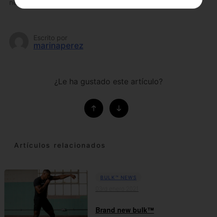
necesaria para lograr tus objetivos.
Escrito por
marinaperez
¿Le ha gustado este artículo?
Artículos relacionados
BULK™ NEWS
03rd enero 2021
Brand new bulk™