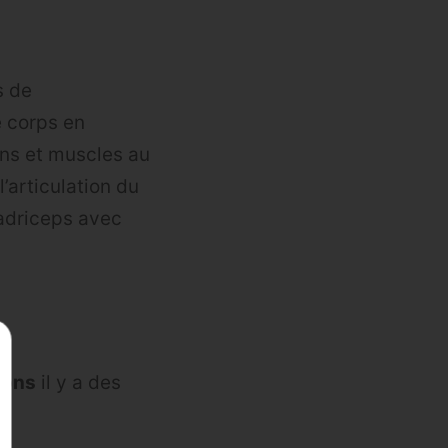
s de
e corps en
ions et muscles au
’articulation du
uadriceps avec
ions
il y a des