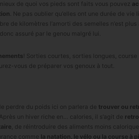
mieux de quoi vos pieds sont faits vous pouvez
ac
tion
. Ne pas oublier qu’elles ont une durée de vie 
bre de kilomètres l’amorti des semelles n’est plus
donc assuré par le genou malgré lui.
inements
! Sorties courtes, sorties longues, course
surez-vous de préparer vos genoux à tout.
e perdre du poids ici on parlera de
trouver ou re
 Après un hiver riche en… calories, il s’agit de
retr
taire
, de réintroduire des aliments moins caloriques
ndurance comme
la natation, le vélo ou la course à p