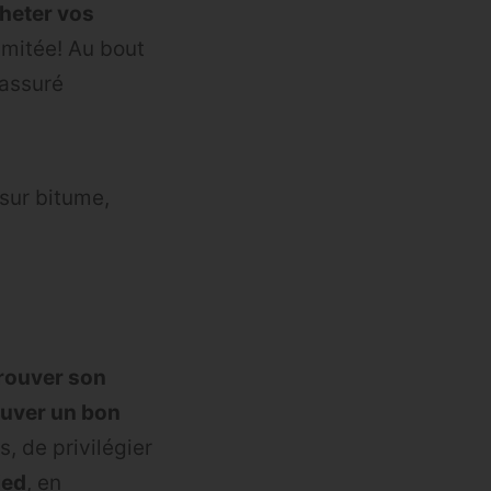
heter vos
limitée! Au bout
 assuré
 sur bitume,
trouver son
ouver un bon
, de privilégier
ied
, en