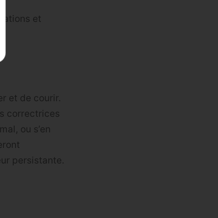
lations et
 et de courir.
s correctrices
mal, ou s’en
eront
ur persistante.