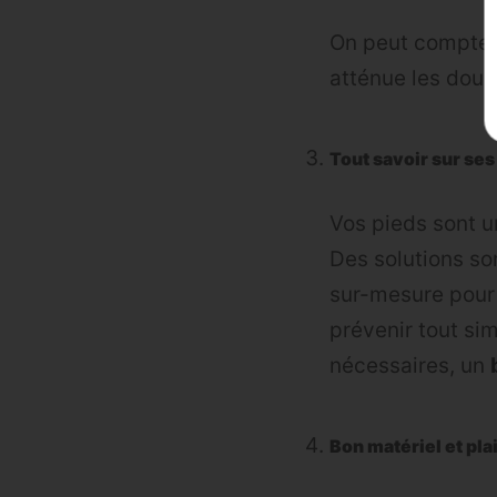
On peut compter
atténue les doule
Tout savoir sur ses
Vos pieds sont u
Des solutions so
sur-mesure pour 
prévenir tout s
nécessaires, un
Bon matériel et plai