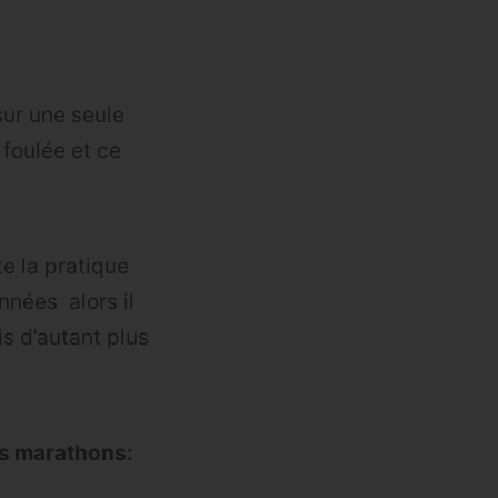
sur une seule
 foulée et ce
te la pratique
nnées alors il
is d’autant plus
res marathons: