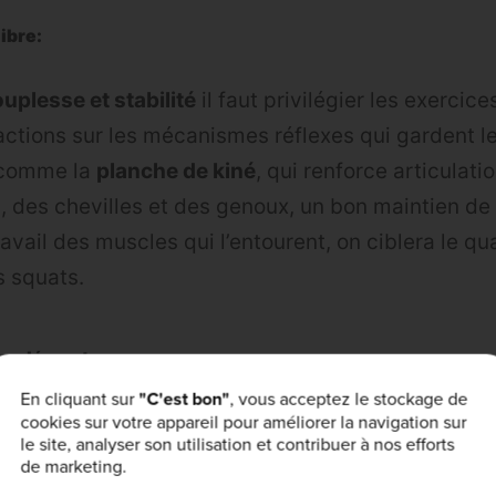
libre:
ouplesse et stabilité
il faut privilégier les exercice
actions sur les mécanismes réflexes qui gardent l
) comme la
planche de kiné
, qui renforce articulat
, des chevilles et des genoux, un bon maintien de l
avail des muscles qui l’entourent, on ciblera le q
s squats.
suppléments:
En cliquant sur
"C'est bon"
, vous acceptez le stockage de
cookies sur votre appareil pour améliorer la navigation sur
s blessures articulaires ou réparer de légères lés
le site, analyser son utilisation et contribuer à nos efforts
ètes
très efficace grâce à un dosage élevé.
de marketing.