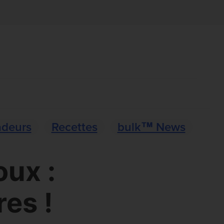
deurs
Recettes
bulk™ News
oux :
res !