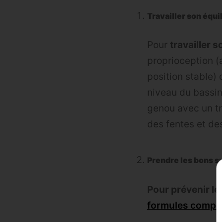
Travailler son équi
Pour
travailler s
proprioception (
position stable
niveau du bassin
genou avec un tr
des fentes et de
Prendre les bons 
Pour prévenir le
formules compl