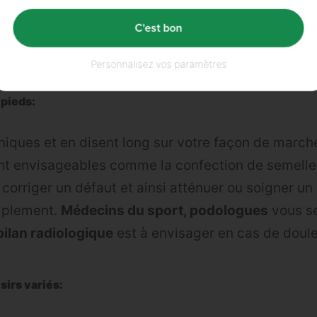
 aussi sur
l’
acide hyaluronique
qui protège articu
C'est bon
urs articulaires.
Personnalisez vos paramètres
 pieds:
niques et en disent long sur votre façon de marcher
nt envisageables comme la confection de semelle
corriger un défaut et ainsi atténuer ou soigner un 
implement.
Médecins du sport, podologues
vous s
bilan radiologique
est à envisager en cas de doule
sirs variés: