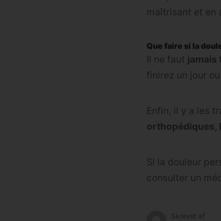
maîtrisant et en
Que faire si la doul
Il ne faut
jamais 
finirez un jour ou
Enfin, il y a les
orthopédiques, k
Si la douleur pe
consulter un méd
Skrevet af