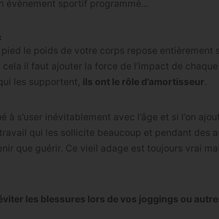
 un évènement sportif programmé…
:
 pied le poids de votre corps repose entièrement 
à cela il faut ajouter la force de l’impact de chaque
qui les supportent,
ils ont le rôle d’amortisseur
.
 à s’user inévitablement avec l’âge et si l’on ajou
travail qui les sollicite beaucoup et pendant des a
ir que guérir. Ce vieil adage est toujours vrai ma
éviter les blessures lors de vos joggings ou aut