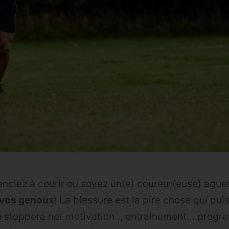
ciez à courir ou soyez un(e) coureur(euse) aguer
 vos genoux
! La blessure est la pire chose qui pui
ou stoppera net motivation… entrainement… progr