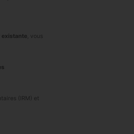
r existante
, vous
es
taires (IRM) et