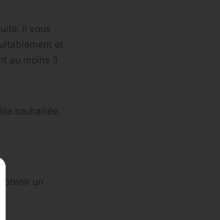
ite, il vous
équitablement et
ant au moins 3
lle souhaitée.
 obtenir un