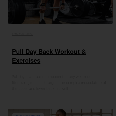
17th avril 2024
Pull Day Back Workout &
Exercises
Pull day is a crucial component of any well-rounded
fitness regimen as it targets the complex musculature of
the upper and lower back, as well…