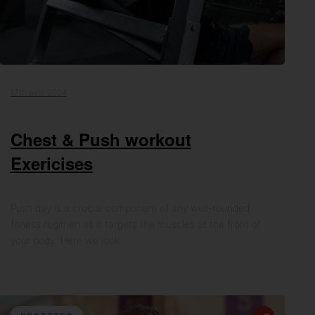
17th avril 2024
Chest & Push workout
Exericises
Push day is a crucial component of any well-rounded
fitness regimen as it targets the muscles at the front of
your body. Here we look…