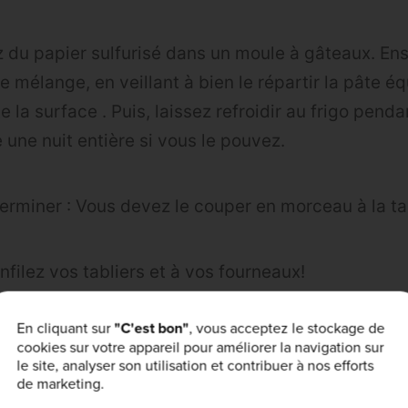
z du papier sulfurisé dans un moule à gâteaux. Ensu
 le mélange, en veillant à bien le répartir la pâte 
ute la surface . Puis, laissez refroidir au frigo pend
une nuit entière si vous le pouvez.
terminer : Vous devez le couper en morceau à la tai
nfilez vos tabliers et à vos fourneaux!
En cliquant sur
"C'est bon"
, vous acceptez le stockage de
ction de votre mixeur, secouer régulièrement pour
cookies sur votre appareil pour améliorer la navigation sur
le site, analyser son utilisation et contribuer à nos efforts
nt des ingrédients.
de marketing.