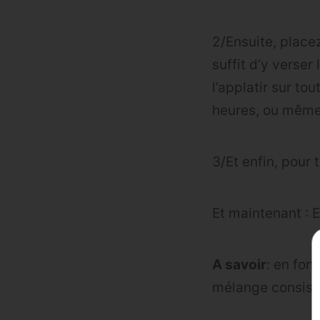
2/Ensuite, place
suffit d’y verser
l’applatir sur to
heures, ou même 
3/Et enfin, pour 
Et maintenant : E
A savoir
: en fon
mélange consista