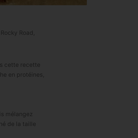
e Rocky Road,
s cette recette
che en protéines,
uis mélangez
é de la taille