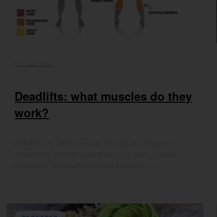
17th avril 2024
Deadlifts: what muscles do they
work?
Deadlifts are often hailed as the king of compound
movements. And for good reason. For such a simple
movement, the deadlift has many benefits. It…