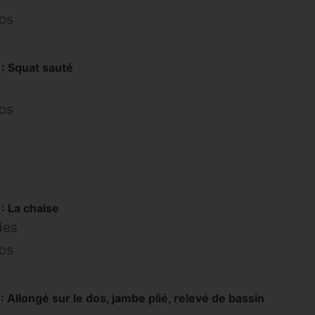
pos
: Squat sauté
pos
: La chaise
des
pos
 Allongé sur le dos, jambe plié, relevé de bassin