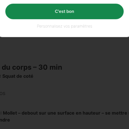
C'est bon
Personnalisez vos paramètres
s du corps – 30 min
: Squat de coté
pos
 Mollet – debout sur une surface en hauteur – se mettre 
endre