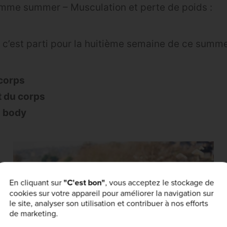
amme summer – Musculation et perte de poids :
, c’est parti pour la huitième semaine de ce summer
 corps
t du corps
l body
En cliquant sur
"C'est bon"
, vous acceptez le stockage de
cookies sur votre appareil pour améliorer la navigation sur
le site, analyser son utilisation et contribuer à nos efforts
de marketing.