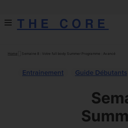
THE CORE
Skip
Home
Semaine 8 : Votre full body Summer Programme : Avancé
to
content
Entrainement
Guide Débutants
Sema
Summe