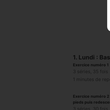
1. Lundi : Ba
Exercice numéro 1 
3 séries, 35 fois
1 minutes de re
Exercice numéro 2 :
pieds puis redesc
3 séries, 30 fois