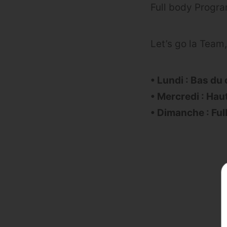
Full body Progr
Let’s go la Team
• Lundi : Bas du
• Mercredi : Hau
• Dimanche : Ful