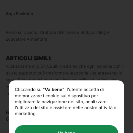
Anja Paskulin
Personal Coach, Istruttore di Fitness e Bodybuilding e
Educatore Alimentare
ARTICOLI SIMILI:
Vuoi saperne di più? A Bulk crediamo che ogni persona con il
giusto supporto può trasformare la propria vita attraverso lo
sport.
Ecco perché mettiamo insieme milioni di articoli con
esperti consigli.
Dai un occhiata a questi articoli per altre
Cliccando su
"Va bene"
, l'utente accetta di
informazioni:
memorizzare i cookie sul dispositivo per
migliorare la navigazione del sito, analizzare
l'utilizzo del sito e assistere nelle nostre attività di
Fasce Ginocchia
marketing.
Cosa Portare In Palestra