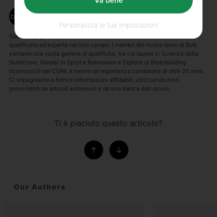
Va bene
Written by
Bulk™
Personalizza le tue impostazioni
Siamo orgogliosi di poter offrire articoli scritti da autori altamente
qualificate ed esperte nel loro campo. I membri del nostro team di Bulk
vantano una vasta gamma di qualifiche, tra cui lauree in Scienze della
Nutrizione, Master in Sport e Benessere e Diplomi di Bodybuilding
riconosciuti dal CONI, e hanno un'esperienza combinata di oltre 20 anni.
Ci impegniamo a fornire informazioni affidabili, utilizzando fonti
provenienti da articoli autorevoli e da una banca dati sicura.
Ti è piaciuto questo articolo?
Our Authors