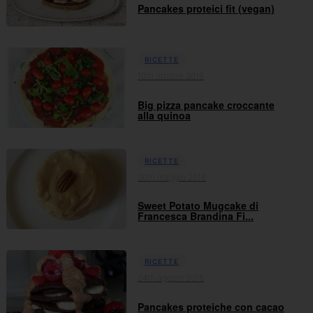
Pancakes proteici fit (vegan)
RICETTE
10th ottobre 2016
Big pizza pancake croccante
alla quinoa
RICETTE
30th maggio 2016
Sweet Potato Mugcake di
Francesca Brandina Fi...
RICETTE
04th agosto 2015
Pancakes proteiche con cacao