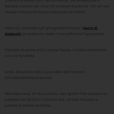
Cuocete le patate dolci nel microonde, bucherellandole e
lasciarle cuocere per circa 5m a massima potenza. Per chi non
avesse il microonde le può comunque far bollire!
Fatto ciò, mischiate tutti gli ingredienti tranne il
burro di
pistacchi
(se avete uno shaler vi semplificherà l’operazione).
Prendete la patata dolci, oramai tiepida, e schiacciatela bene
con una forchetta.
Unite, alla patata dolce, poco alla volta l’impasto
precedentemente preparato.
Mischiate bene, mi raccomando, zero grumi! Fate scaldare un
padellino da 18/20cm a fiamma alta, versate l’impasto e
portate la fiamma al minimo.