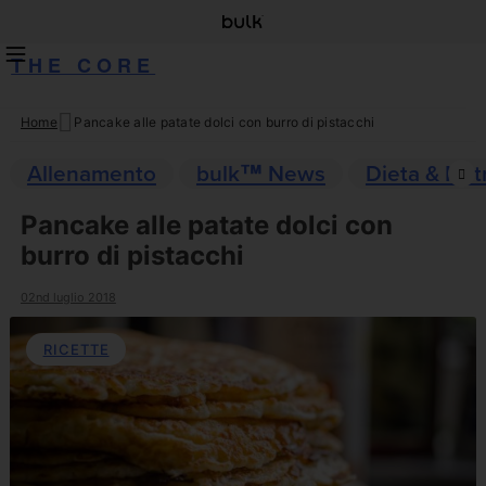
THE CORE
Home
Pancake alle patate dolci con burro di pistacchi
Skip
to
Allenamento
bulk™ News
Dieta & Nut
content
Pancake alle patate dolci con
burro di pistacchi
02nd luglio 2018
RICETTE