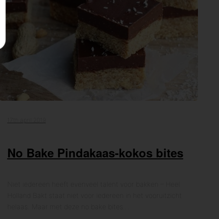
17th april 2019
No Bake Pindakaas-kokos bites
Niet iedereen heeft evenveel talent voor bakken – Heel
Holland Bakt staat niet voor iedereen in het vooruitzicht
helaas. Maar met deze no bake bites…