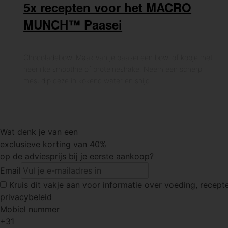
5x recepten voor het MACRO
MUNCH™ Paasei
Chocoladebowl Maak van je paasei een bowl of kopje met
heerlijke smoothie of proteïneshake. Neem een scherp
mes, dip deze in kokend water en snijd…
Wat denk je van een
exclusieve korting van 40%
op de adviesprijs bij je eerste aankoop?
Email
Kruis dit vakje
aan voor informatie over voeding, recepte
privacybeleid
Mobiel nummer
+31