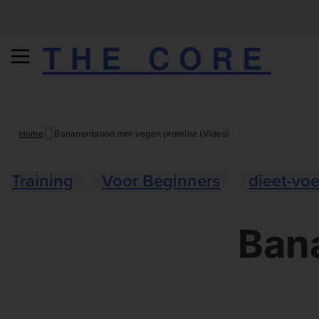
THE CORE
Skip
Home
Bananenbrood met vegan proteïne (Video)
to
content
Training
Voor Beginners
dieet-vo
Ban