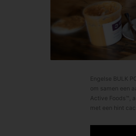
Engelse BULK P
om samen een aa
Active Foods™, a
met een hint caca