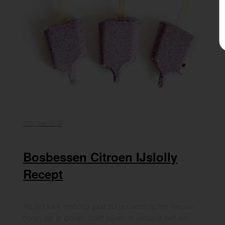
20th mei 2019
Bosbessen Citroen IJslolly
Recept
Als het kwik omhoog gaat zul je overal op het nieuws
horen dat je binnen moet blijven in verband met een