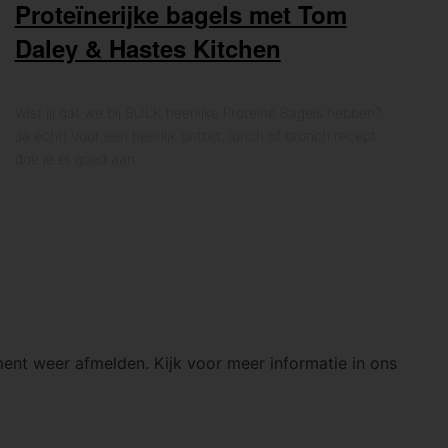
Proteïnerijke bagels met Tom
Daley & Hastes Kitchen
Wist jij dat we bij BULK heerlijke Proteïne Bagels hebben?
Ja echt! Voor een heerlijk ontbijt, lunch of brunch recept
doe je er goed aan…
ment weer afmelden. Kijk voor meer informatie in ons