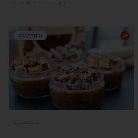
hittegolf. Maar wij zeggen:…
RECEPTEN
09th april 2019