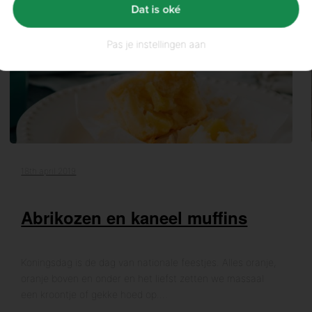
Dat is oké
Pas je instellingen aan
18th april 2019
Abrikozen en kaneel muffins
Koningsdag is de dag van nationale feestjes. Alles oranje,
oranje boven en onder en het liefst zetten we massaal
een kroontje of gekke hoed op.…