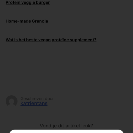
Protein veggie burger
Home-made Granola
Wat is het beste vegan proteïne supplement?
Geschreven door
katrientans
Vond je dit artikel leuk?