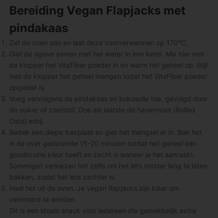
Bereiding Vegan Flapjacks met
pindakaas
Zet de oven aan en laat deze voorverwarmen op 170°C.
Giet de agave samen met het water in een ketel. Mix hier met
de klopper het VitaFiber poeder in en warm het geheel op. Blijf
met de klopper het geheel mengen todat het VitaFiber poeder
opgelost is.
Voeg vervolgens de pindakaas en kokosolie toe, gevolgd door
de suiker of zoetstof. Doe als laatste de havermout (Rolled
Oats) erbij.
Bedek een diepe bakplaat en giet het mengsel er in. Bak het
in de over gedurende 15-20 minuten totdat het geheel een
goudbruine kleur heeft en zacht is waneer je het aanraakt.
Sommigen verkiezen het zelfs om het iets minder lang te laten
bakken, zodat het iets zachter is.
Haal het uit de oven. Je vegan flapjacks zijn klaar om
verorberd te worden.
Dit is een ideale snack voor iedereen die gemakkelijk extra