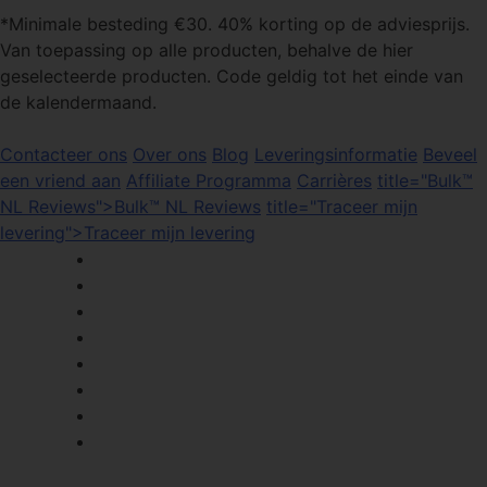
*Minimale besteding €30. 40% korting op de adviesprijs.
Van toepassing op alle producten, behalve de hier
geselecteerde producten. Code geldig tot het einde van
de kalendermaand.
Contacteer ons
Over ons
Blog
Leveringsinformatie
Beveel
een vriend aan
Affiliate Programma
Carrières
title="Bulk™
NL Reviews">Bulk™ NL Reviews
title="Traceer mijn
levering">Traceer mijn levering