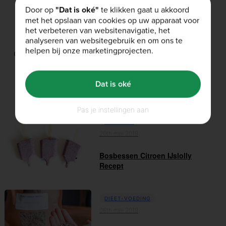
Door op
"Dat is oké"
te klikken gaat u akkoord
met het opslaan van cookies op uw apparaat voor
het verbeteren van websitenavigatie, het
analyseren van websitegebruik en om ons te
helpen bij onze marketingprojecten.
Gerelateerde producten
Dat is oké
Gerelateerde artikelen
Pas je instellingen aan
RECEPTEN
20th mei 2019
Bosbessen Citroen IJslolly
Recept
DIEET-VOEDING
06th mei 2019