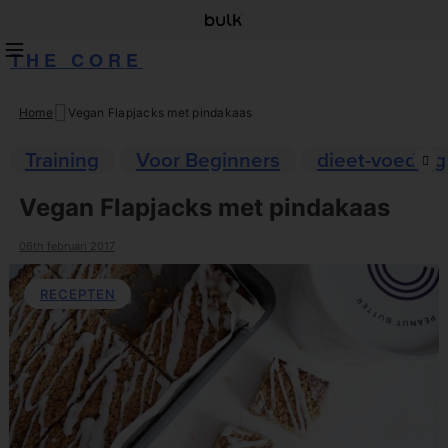
THE CORE
Home
Vegan Flapjacks met pindakaas
Skip
to
Training
Voor Beginners
dieet-voeding
content
Vegan Flapjacks met pindakaas
06th februari 2017
RECEPTEN