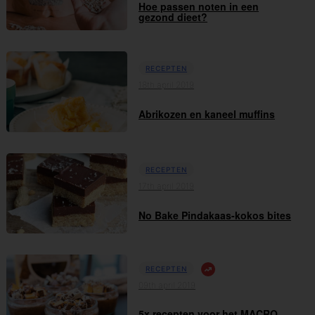
Hoe passen noten in een
gezond dieet?
RECEPTEN
18th april 2019
Abrikozen en kaneel muffins
RECEPTEN
17th april 2019
No Bake Pindakaas-kokos bites
RECEPTEN
09th april 2019
5x recepten voor het MACRO