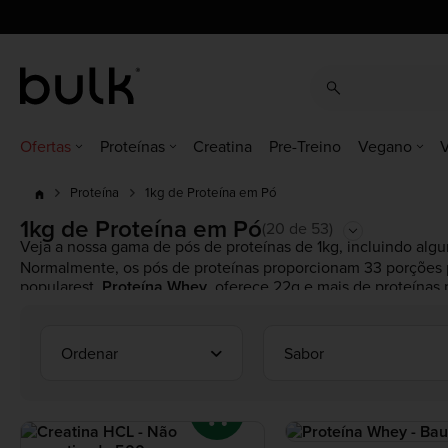
cz
cz
dk
dk
at
ch
de
at
ch
de
eu
uk
ie
eu
eu
uk
ie
es
es
fr
fr
it
it
nl
nl
pl
pl
pt
pt
ro
Ofertas
Proteínas
Creatina
Pre-Treino
Vegano
V
1kg de Proteína em Pó
Proteína
1kg de Proteína em Pó
(20 de 53)
Veja a nossa gama de pós de proteínas de 1kg, incluindo alg
Normalmente, os pós de proteínas proporcionam 33 porções 
popularest,
Proteína Whey
, oferece 22g e mais de proteínas 
Quer comprar por atacado? Descubra a nossa seleção de
5kg
Ordenar
Sabor