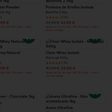
ein Powder
Proteína de Ervilha Isolada
ado 1kg
Baunilha 2.5kg
k)
(3.8k)
,99 €
53,99 €
43,99 €
 mês: Até 75% desc – não é
Venda de fim de mês: Até 75% desc – não é
preciso código
hey Natural
Clear Whey Isolate
Maracujá 500g
)
(1.8k)
,99 €
43,99 €
29,99 €
 mês: Até 75% desc – não é
Venda de fim de mês: Até 75% desc – não é
preciso código
er
Aveia Ultrafina
g