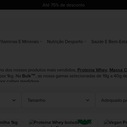
ro
se
se
Até 75% de desconto
itaminas E Minerais
Nutrição Desporto
Saúde E Bem-Esta
uns dos nossos produtos mais vendidos,
Proteína Whey
,
Massa C
por 1kg. Na
Bulk™
, as nossa gamas selecionadas de 19g a 40g d
por colher medidora.
 de Proteína em Pó
.
Tamanho
Adequado pa