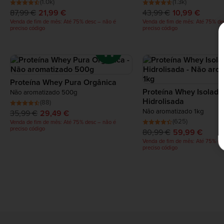
(1.0k)
(1.3k)
87,99 €
21,99 €
43,99 €
10,99 €
Venda de fim de mês: Até 75% desc – não é
Venda de fim de mês: Até 75% de
preciso código
preciso código
Proteína Whey Pura Orgânica
Proteína Whey Isolada
Não aromatizado 500g
Hidrolisada
(88)
Não aromatizado 1kg
35,99 €
29,49 €
(625)
Venda de fim de mês: Até 75% desc – não é
preciso código
80,99 €
59,99 €
Venda de fim de mês: Até 75% de
preciso código