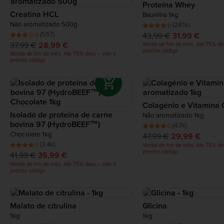
Proteína Whey
Creatina HCL
Baunilha 1kg
Não aromatizado 500g
(24.1k)
(557)
43,99 €
31,99 €
37,99 €
28,99 €
Venda de fim de mês: Até 75% de
preciso código
Venda de fim de mês: Até 75% desc – não é
preciso código
Colagénio e Vitamina 
Isolado de proteína de carne
Não aromatizado 1kg
bovina 97 (HydroBEEF™)
(4.7k)
Chocolate 1kg
47,99 €
29,99 €
(3.4k)
Venda de fim de mês: Até 75% de
preciso código
41,99 €
35,99 €
Venda de fim de mês: Até 75% desc – não é
preciso código
Malato de citrulina
Glicina
1kg
1kg