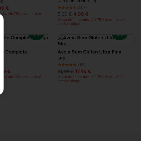
Não aromatizado 1kg
k)
(2.0k)
99 €
5,99 €
4,99 €
 mês: Até 75% desc – não é
Venda de fim de mês: Até 75% desc – não é
preciso código
ão Completa
Aveia Sem Glúten Ultra Fina
g
5kg
)
(784)
,99 €
18,99 €
17,49 €
 mês: Até 75% desc – não é
Venda de fim de mês: Até 75% desc – não é
preciso código