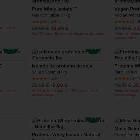
Pure Whey Isolate™
Vegan Prot
Não aromatizado 1kg
Não aromatiz
(8.0k)
(1.8
69,99 €
48,99 €
34,99 €
23
sc – não é
Até 75% desc - Excluído de descontos adicionais
Venda de fim de
preciso código
C
Isolado de proteína de soja
Proteína W
Salted Caramel 1kg
Baunilha 1kg
(2.1k)
(743
23,99 €
18,99 €
49,99 €
39
sc – não é
Venda de fim de mês: Até 75% desc – não é
Venda de fim de
preciso código
preciso código
Mass Gain
Proteína Whey Isolada Natural
Chocolate 1k