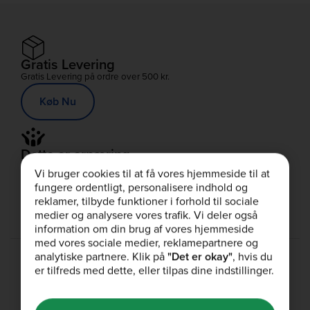
Restitution
Proteinrige Fødevarer
Gratis Levering
Gratis Levering på ordre over 500 kr.
Proteinbar
Køb Nu
Protein Smoothies
Dette er ernæring
Protein Snacks
Nyt look, samme utrolige kvalitet, præstation og smagsvarianter
Vi bruger cookies til at få vores hjemmeside til at
fungere ordentligt, personalisere indhold og
Om os
reklamer, tilbyde funktioner i forhold til sociale
medier og analysere vores trafik. Vi deler også
information om din brug af vores hjemmeside
med vores sociale medier, reklamepartnere og
analytiske partnere. Klik på
"Det er okay"
, hvis du
er tilfreds med dette, eller tilpas dine indstillinger.