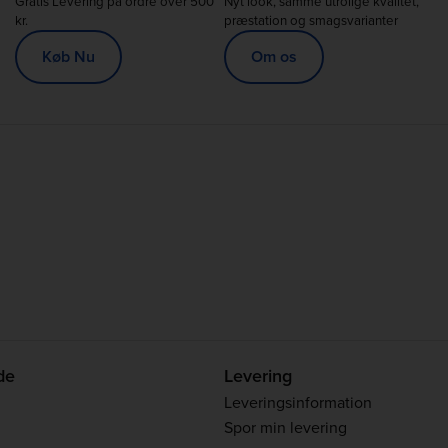
Gratis Levering på ordre over 500
Nyt look, samme utrolige kvalitet,
kr.
præstation og smagsvarianter
Køb Nu
Om os
de
Levering
Leveringsinformation
Spor min levering