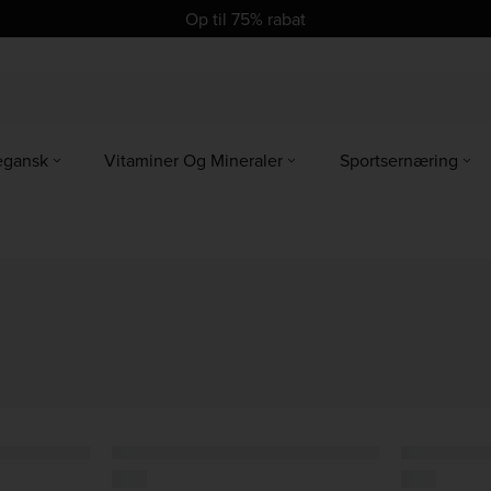
se
se
Op til 75% rabat
egansk
Vitaminer Og Mineraler
Sportsernæring