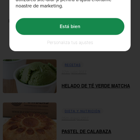
noastre de marketing.
Productos relacionados
Está bien
Personaliza tus ajustes
Artículos relacionados
RECETAS
27th julio 2017
HELADO DE TÉ VERDE MATCHA
DIETA Y NUTRICIÓN
05th mayo 2017
PASTEL DE CALABAZA