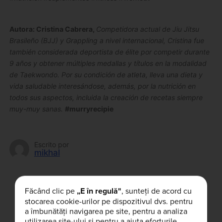
Autora
: Cristina Cabrera,
Competidora actual de Jiu Jitsu
Brasileño (BJJ) y Grappling a nivel internacional, Cristina fue
también considerada deportista de élite por competir durante
9 años y obtener múltiples medallas y títulos en la modalidad
de Taekwondo. Por su condición de atleta, lleva una dieta y
vida saludable interesándose, además, por la nutrición en
todos sus aspectos, incluida
la creación de recetas siempre
muy-muy sanas.
#murryrecipie
Escrito por
mikhal
¿Le ha gustado este artículo?
Făcând clic pe
„E în regulă"
, sunteți de acord cu
stocarea cookie-urilor pe dispozitivul dvs. pentru
a îmbunătăți navigarea pe site, pentru a analiza
utilizarea site-ului și pentru a ajuta eforturile