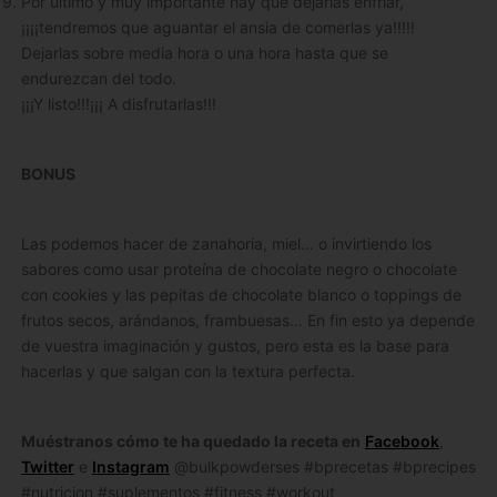
Por último y muy importante hay que dejarlas enfriar,
¡¡¡¡tendremos que aguantar el ansia de comerlas ya!!!!!
Dejarlas sobre media hora o una hora hasta que se
endurezcan del todo.
¡¡¡Y listo!!!¡¡¡ A disfrutarlas!!!
BONUS
Las podemos hacer de zanahoria, miel… o invirtiendo los
sabores como usar proteína de chocolate negro o chocolate
con cookies y las pepitas de chocolate blanco o toppings de
frutos secos, arándanos, frambuesas… En fin esto ya depende
de vuestra imaginación y gustos, pero esta es la base para
hacerlas y que salgan con la textura perfecta.
Muéstranos cómo te ha quedado la receta en
Facebook
,
Twitter
e
Instagram
@bulkpowderses #bprecetas #bprecipes
#nutricion #suplementos #fitness #workout