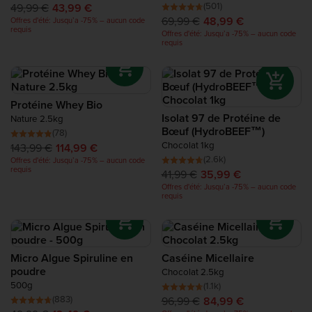
(501)
49,99 €
43,99 €
69,99 €
48,99 €
Offres d'été: Jusqu’a -75% – aucun code
requis
Offres d'été: Jusqu’a -75% – aucun code
requis
Protéine Whey Bio
Isolat 97 de Protéine de
Nature 2.5kg
Bœuf (HydroBEEF™)
(78)
Chocolat 1kg
143,99 €
114,99 €
(2.6k)
Offres d'été: Jusqu’a -75% – aucun code
requis
41,99 €
35,99 €
Offres d'été: Jusqu’a -75% – aucun code
requis
Micro Algue Spiruline en
Caséine Micellaire
poudre
Chocolat 2.5kg
500g
(1.1k)
(883)
96,99 €
84,99 €