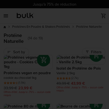
cz
cz
dk
dk
at
ch
de
at
ch
de
eu
uk
ie
eu
uk
ie
es
es
fr
fr
it
it
nl
nl
pl
pl
pt
pt
ro
ro
Jusqu'à 75% de réduction
Back
Back
Back
Back
Back
Back
Back
Back
Back
jusqu’à
Meilleures ventes
Toutes les Protéines
Tout Vegan
Vitamines
Nutrition Sportive
Santé et Bien-Être
Tout Régime
Alimentation
Accessoires
-75%
Protéine Naturelle
Protéines En Poudre & Shakes Protéinés
Meilleure
Nouveaux produits
Protéine Whey
Protéine Vegan en Poudre
Minéraux
Pre-Workout
Complete Food Shake
Shakes de Régime
Beurre de Noix
Vêtements
Protéine
vente
(14 de 19)
Naturelle
Produits tendance
Clear Protein
Vitamines Vegan
Suppléments Après l'Entraînement
Aliments Peu Caloriques
Tendance
Sort by
Filters
Déstockage
Collagene Protéine
Barres protéinées Vegan
Acides Aminés
Tendance
Isolat de Protéine de Pois
Protéines vegan en poudre
Mass Gainers
Complete Food Shake
Glucides
Vanille 2.5kg
cookie au chocolat 1kg
(2.7k)
(1.9k)
49,99 €
43,99 €
Protéine de Boeuf
Nouveauté
33,99 €
23,99 €
Offres d'été: Jusqu’a -75% – aucun code
requis
Offres d'été: Jusqu’a -75% – aucun code
requis
Protéines Végétales