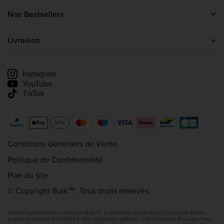
Nous contacter
À propos de nous
Nos Bestsellers
Blog
Protéine En Poudre
Programme d’affiliation
Créatine
Livraison
Protéine Whey
Informations sur la livraison
Suivre ma livraison
Instagram
YouTube
TikTok
Conditions Générales de Vente
Politique de Confidentialité
Plan du site
© Copyright Bulk™. Tous droits réservés.
Sports Supplements Limited t/a Bulk™, a company registered in England & Wales
(company number 05654661) with registered address: Unit 1 Gunfleet Business Park,