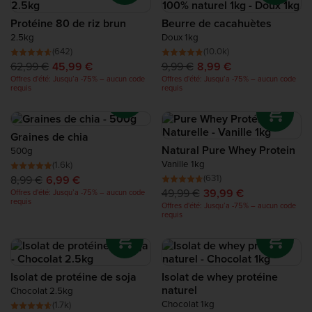
Protéine de Récupération
Protéine 80 de riz brun
Beurre de cacahuètes
2.5kg
Doux 1kg
Complete Food Shake
(642)
(10.0k)
62,99 €
45,99 €
9,99 €
8,99 €
Offres d'été: Jusqu’a -75% – aucun code
Offres d'été: Jusqu’a -75% – aucun code
Barres protéinées
requis
requis
Smoothies Protéinés
Graines de chia
Natural Pure Whey Protein
500g
Snacks Protéinés
Vanille 1kg
(1.6k)
(631)
8,99 €
6,99 €
49,99 €
39,99 €
Offres d'été: Jusqu’a -75% – aucun code
Alimentation Protéinée
requis
Offres d'été: Jusqu’a -75% – aucun code
requis
Isolat de protéine de soja
Isolat de whey protéine
naturel
Chocolat 2.5kg
Chocolat 1kg
(1.7k)