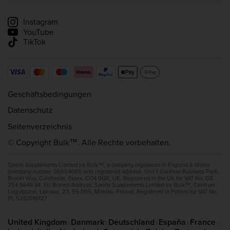
Lieferinformationen
Lieferung verfolgen
Instagram
YouTube
TikTok
Geschäftsbedingungen
Datenschutz
Seitenverzeichnis
© Copyright Bulk™. Alle Rechte vorbehalten.
Sports Supplements Limited t/a Bulk™, a company registered in England & Wales
(company number 05654661) with registered address: Unit 1 Gunfleet Business Park,
Brunel Way, Colchester, Essex, CO4 9QX, UK. Registered in the UK for VAT No. GB
254 5648 84. EU Branch Address: Sports Supplements Limited t/a Bulk™, Centrum
Logistyczne, Łąkowa, 23, 55-095, Mirków, Poland. Registered in Poland for VAT No.
PL 5263149127
United Kingdom
Danmark
Deutschland
España
France
|
|
|
|
|