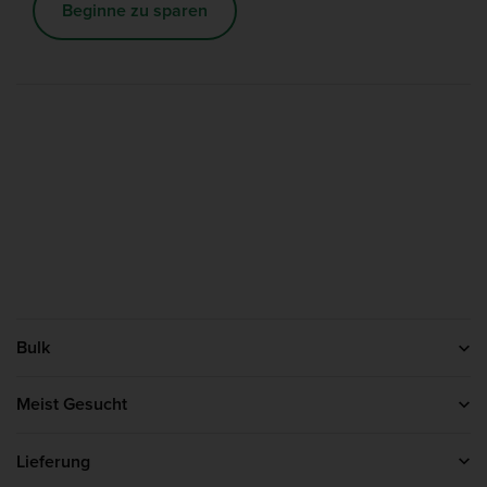
Beginne zu sparen
Bulk
Kontakt
Über uns
Meist Gesucht
Affiliate-Programm
Protein Pulver
Kreatin
Lieferung
Whey Protein