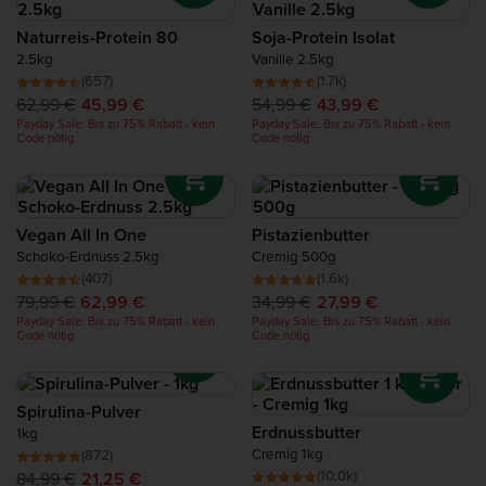
Protein für die Regeneration
Naturreis-Protein 80
Soja-Protein Isolat
2.5kg
Vanille 2.5kg
Complete Food Shake
(657)
(1.7k)
62,99 €
45,99 €
54,99 €
43,99 €
Payday Sale: Bis zu 75% Rabatt - kein
Payday Sale: Bis zu 75% Rabatt - kein
Proteinriegel
Code nötig
Code nötig
Protein Smoothie
Vegan All In One
Pistazienbutter
Protein Snacks
Schoko-Erdnuss 2.5kg
Cremig 500g
(407)
(1.6k)
79,99 €
62,99 €
34,99 €
27,99 €
Proteinreiche Nahrungsmittel
Payday Sale: Bis zu 75% Rabatt - kein
Payday Sale: Bis zu 75% Rabatt - kein
Code nötig
Code nötig
Spirulina-Pulver
Erdnussbutter
1kg
Cremig 1kg
(872)
(10.0k)
84,99 €
21,25 €