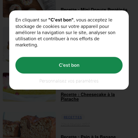
Recette : Mini Donuts Protéinés
En cliquant sur
"C'est bon"
, vous acceptez le
stockage de cookies sur votre appareil pour
améliorer la navigation sur le site, analyser son
RECETTES
utilisation et contribuer à nos efforts de
13th septembre 2017
marketing.
RECETTE : GAUFRES A
L’HARISSA AVEC SAUC...
C'est bon
RECETTES
Personnalisez vos paramètres
24th février 2017
Recette : Cheesecake à la
Pistache
RECETTES
22nd février 2017
Recette : Pain à la Banane