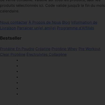
produits sélectionnés ici. Code valide jusqu’à la fin du mois
calendaire.
Nous contacter
À Propos de Nous
Blog
Information de
Livraison
Parrainer un(e) ami(e)
Programme d'Affiliés
Bestseller
Protéine En Poudre
Créatine
Protéine Whey
Pre Workout
Clear Protéine
Électrolytes
Collagène