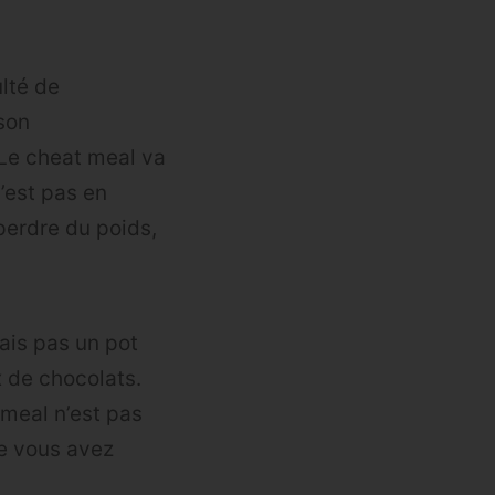
lté de
 son
 Le cheat meal va
’est pas en
perdre du poids,
ais pas un pot
 de chocolats.
 meal n’est pas
ue vous avez