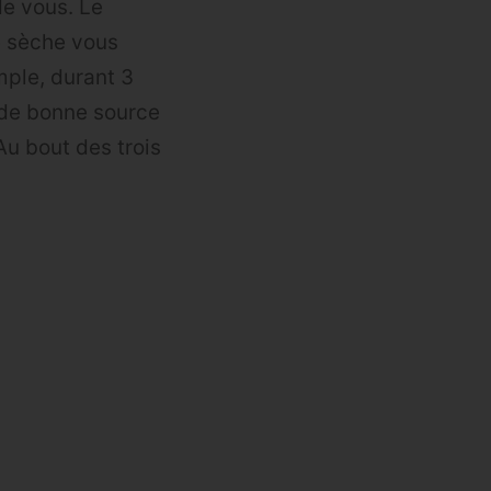
de vous. Le
e sèche vous
mple, durant 3
(de bonne source
u bout des trois