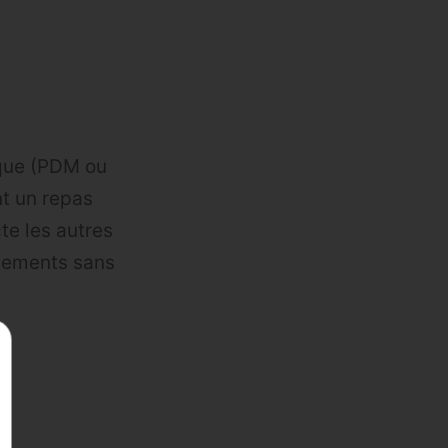
ique (PDM ou
nt un repas
cte les autres
înements sans