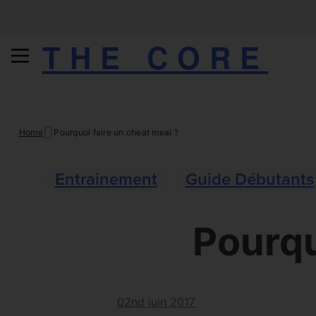
THE CORE
Skip
Home
Pourquoi faire un cheat meal ?
to
content
Entrainement
Guide Débutants
Pourqu
02nd juin 2017