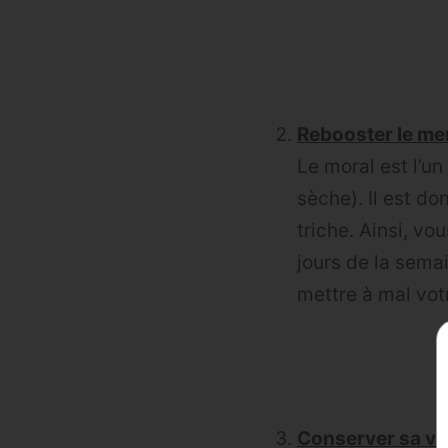
Rebooster le men
Le moral est l’u
sèche). Il est do
triche. Ainsi, vo
jours de la sema
mettre à mal vot
Conserver sa vie