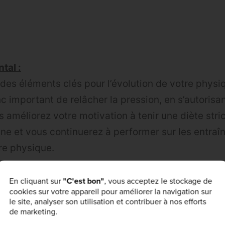
tal :
n des éléments clés pour l’évolution de votre phys
nc important de relâcher la pression, en s’autorisa
us améliorez votre motivation à tenir une diète stri
ine et vous continuerez à performer sur les entra
re physique.
En cliquant sur
"C'est bon"
, vous acceptez le stockage de
cookies sur votre appareil pour améliorer la navigation sur
le site, analyser son utilisation et contribuer à nos efforts
de marketing.
 sociale :