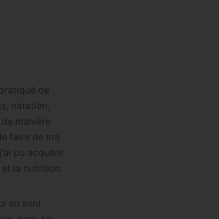
 pratiqué de
s, natation,
e de manière
de faire de ma
’ai pu acquérir
t la nutrition.
ui en sont