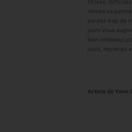
fitness, diffici
refeed va permet
perdez trop de m
jours vous augme
bien entendu) po
jours, reprenez 
Article de Yann