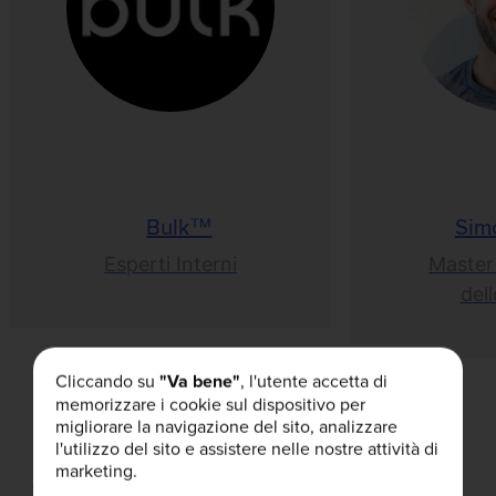
Bulk™
Sim
Esperti Interni
Master
del
Cliccando su
"Va bene"
, l'utente accetta di
memorizzare i cookie sul dispositivo per
migliorare la navigazione del sito, analizzare
l'utilizzo del sito e assistere nelle nostre attività di
marketing.
Articoli correlati