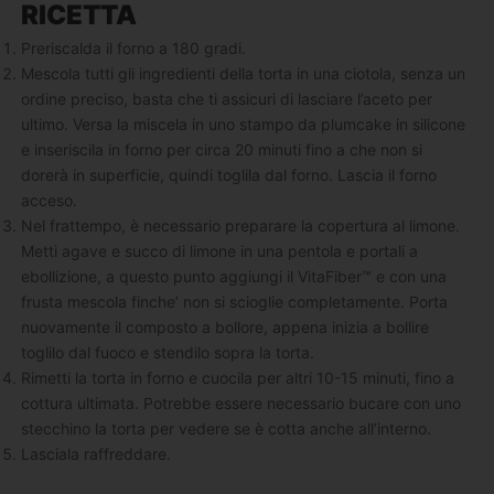
RICETTA
Preriscalda il forno a 180 gradi.
Mescola tutti gli ingredienti della torta in una ciotola, senza un
ordine preciso, basta che ti assicuri di lasciare l’aceto per
ultimo. Versa la miscela in uno stampo da plumcake in silicone
e inseriscila in forno per circa 20 minuti fino a che non si
dorerà in superficie, quindi toglila dal forno. Lascia il forno
acceso.
Nel frattempo, è necessario preparare la copertura al limone.
Metti agave e succo di limone in una pentola e portali a
ebollizione, a questo punto aggiungi il VitaFiber™ e con una
frusta mescola finche’ non si scioglie completamente. Porta
nuovamente il composto a bollore, appena inizia a bollire
toglilo dal fuoco e stendilo sopra la torta.
Rimetti la torta in forno e cuocila per altri 10-15 minuti, fino a
cottura ultimata. Potrebbe essere necessario bucare con uno
stecchino la torta per vedere se è cotta anche all’interno.
Lasciala raffreddare.