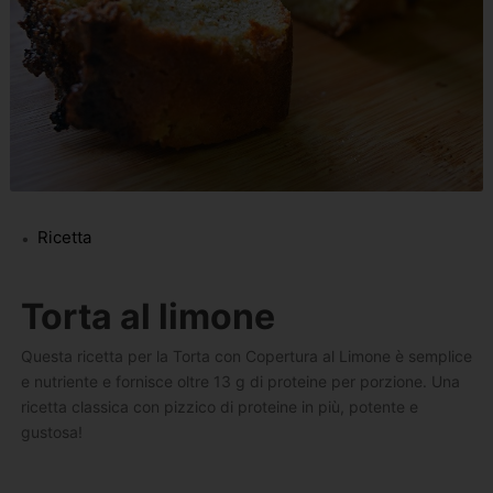
Ricetta
Torta al limone
Questa ricetta per la Torta con Copertura al Limone è semplice
e nutriente e fornisce oltre 13 g di proteine ​​per porzione. Una
ricetta classica con pizzico di proteine in più, potente e
gustosa!