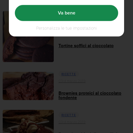
Va bene
RICETTE
Personalizza le tue impostazioni
05th marzo 2019
Tortine soffici al cioccolato
RICETTE
03rd marzo 2019
Brownies proteici al cioccolato
fondente
RICETTE
03rd marzo 2019