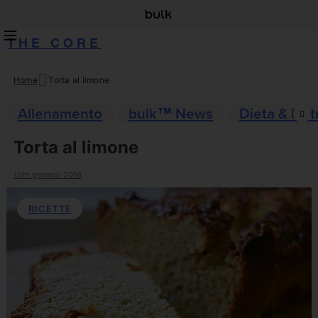
THE CORE
Home
Torta al limone
Skip
to
Allenamento
bulk™ News
Dieta & Nut
content
Torta al limone
10th gennaio 2016
RICETTE