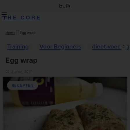
THE CORE
Home
Egg wrap
Skip
to
Training
Voor Beginners
dieet-voeding
content
Egg wrap
03rd januari 2017
RECEPTEN