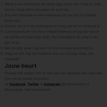
Meng in een kommetje het liquid egg white met 1 heel ei, klop
het los. Voeg direct de peper en zout toe.
Doe wat kokosolie in een koekenpan en zet aan op middel
hoog vuur.
Schenk het ei in de koekenpan en zorg dat het ei verdeeld is.
Is de bovenkant van het ei vrijwel helemaal droog dan kan je
de kipfilet en kaas erop doen. Rol vervolgens de wrap in de
pan al op.
Bak de egg wrap nog even tot dat de kaas gesmolten is.
Voeg tot slot nog wat bieslook toe over de Egg wrap, eet
smakelijk!
Jouw beurt
Probeer het recept zelf, en laat ons het resultaat zien door een
foto van je creatie te posten
op
Facebook
,
Twitter
of
Instagram
@bulkpowders_nl
#bprecipes. Veel kookplezier!