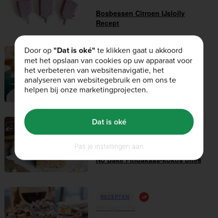
Bosbessen Citroen IJslolly
Recept
Door op
"Dat is oké"
te klikken gaat u akkoord
met het opslaan van cookies op uw apparaat voor
RECEPTEN
het verbeteren van websitenavigatie, het
18th april 2019
analyseren van websitegebruik en om ons te
helpen bij onze marketingprojecten.
Abrikozen en kaneel muffins
Dat is oké
RECEPTEN
17th april 2019
Pas je instellingen aan
No Bake Pindakaas-kokos bites
RECEPTEN
09th april 2019