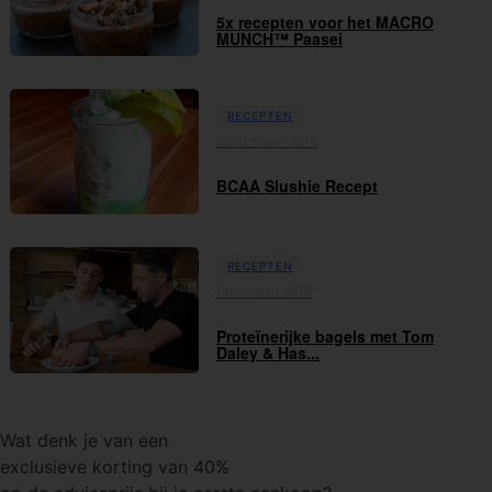
5x recepten voor het MACRO
MUNCH™ Paasei
RECEPTEN
22nd maart 2019
BCAA Slushie Recept
RECEPTEN
14th maart 2019
Proteïnerijke bagels met Tom
Daley & Has...
Wat denk je van een
exclusieve korting van 40%