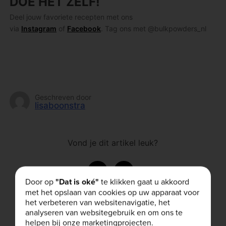
DOE HET ZELF!
Deel jouw favoriete recepten met ons
via
Instagram
of
Facebook
. Tag ons met @bulkpowders_nl
Geschreven door
lisaboonstra
Vond je dit artikel leuk?
Door op
"Dat is oké"
te klikken gaat u akkoord
met het opslaan van cookies op uw apparaat voor
het verbeteren van websitenavigatie, het
Gerelateerde artikelen
analyseren van websitegebruik en om ons te
helpen bij onze marketingprojecten.