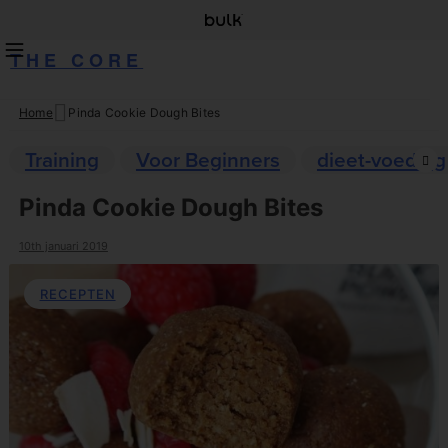
THE CORE
Home
Pinda Cookie Dough Bites
Skip
to
Training
Voor Beginners
dieet-voeding
content
Pinda Cookie Dough Bites
10th januari 2019
RECEPTEN