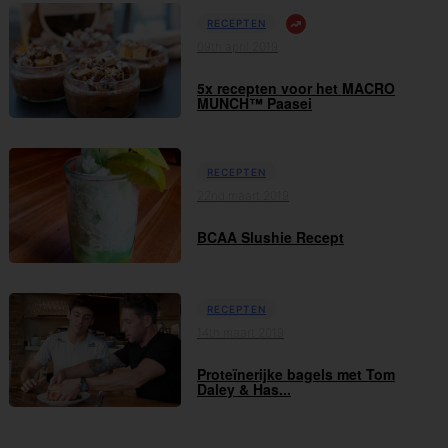
RECEPTEN
09th april 2019
5x recepten voor het MACRO
MUNCH™ Paasei
RECEPTEN
22nd maart 2019
BCAA Slushie Recept
RECEPTEN
14th maart 2019
Proteïnerijke bagels met Tom
Daley & Has...