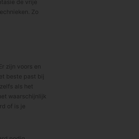
tasie de vrije
stechnieken. Zo
Er zijn voors en
t beste past bij
zelfs als het
et waarschijnlijk
d of is je
ard nodig.