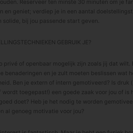
houden. Reserveer ten minste 30 minuten om je fan
n en geniet; verdiep je in een aantal doelstelling
n solide, bij jou passende start geven.
LLINGSTECHNIEKEN GEBRUIK JE?
privé of openbaar mogelijk zijn zoals jij dat wilt. 
e benaderingen en je zult moeten beslissen wat he
eid. Ben je extern of intern gemotiveerd? Is druk (
f wordt toegepast!) een goede zaak voor jou of is h
 goed doet? Heb je het nodig te worden gemotiveer
en al genoeg motivatie voor jou?
Pinterest is fantastisch. Maar je hebt een fysiek bo