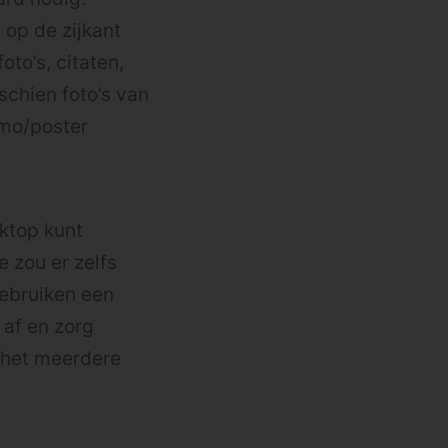
 op de zijkant
oto’s, citaten,
schien foto’s van
omo/poster
sktop kunt
e zou er zelfs
gebruiken een
 af en zorg
e het meerdere