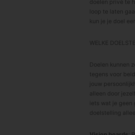
doelen privé te 
loop te laten gaa
kun je je doel ee
WELKE DOELSTE
Doelen kunnen zo 
tegens voor beid
jouw persoonlijkh
alleen door jezel
iets wat je geen
doelstelling alle
Vision boards
: 