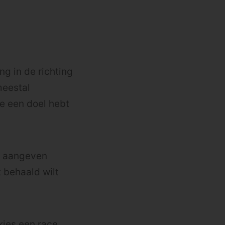
ng in de richting
meestal
e een doel hebt
er aangeven
t behaald wilt
kies een race,