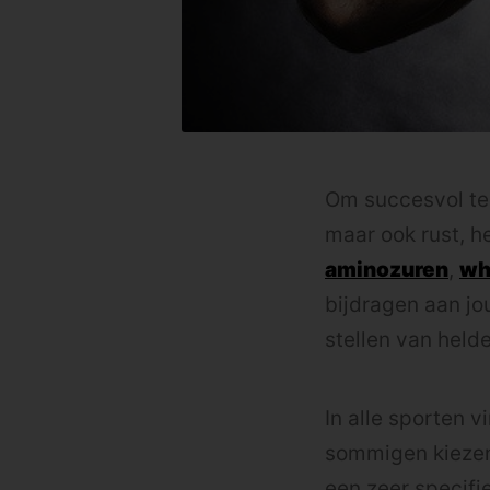
Om succesvol te 
maar ook rust, h
aminozuren
,
wh
bijdragen aan jo
stellen van held
In alle sporten 
sommigen kiezen 
een zeer specifi