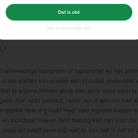
eet breekt, als je in de kleedkamers liever wilt gaa
Dat is oké
der beensessie te doen. Je “waarom” moet sterker z
 en twijfels.
Pas je instellingen aan
EL?
 willekeurige kampioen of topsporter en het antwoo
 is het stellen van doelen een cruciaal onderdeel 
kun je ergens komen als je niet eens weet waar je
g geen doel hebt gesteld, raden we je aan om hier a
 eigenlijk heel erg leuk! Heel veel mensen kiezen e
en zichtbaar maken (wat handig kan zijn voor de
maar dit hoeft jouw stijl niet te zijn, het is net zo