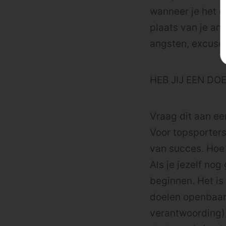
wanneer je het di
plaats van je an
angsten, excuses
HEB JIJ EEN DO
Vraag dit aan een
Voor topsporters
van succes. Hoe 
Als je jezelf no
beginnen. Het is
doelen openbaar 
verantwoording), 