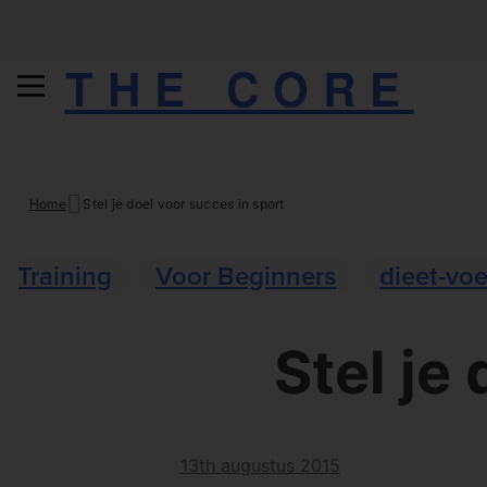
THE CORE
Skip
Home
Stel je doel voor succes in sport
to
content
Training
Voor Beginners
dieet-vo
Stel je
13th augustus 2015