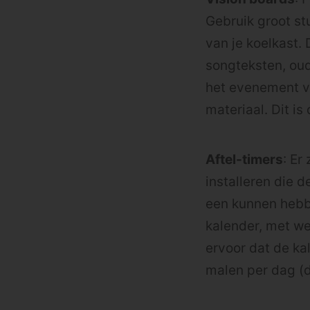
Gebruik groot stu
van je koelkast. 
songteksten, oud
het evenement va
materiaal. Dit is
Aftel-timers
: Er
installeren die d
een kunnen hebbe
kalender, met we
ervoor dat de ka
malen per dag (d