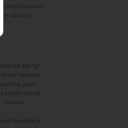
n zitten huilen in
ijn dan al je
rd zal zijn “ja”.
van het bereiken
 naartoe gaat?
ls eerste mee te
r voor hun
 goed mogelijk je