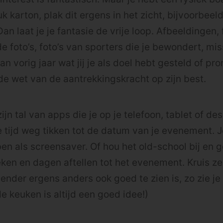
k karton, plak dit ergens in het zicht, bijvoorbeeld
Dan laat je je fantasie de vrije loop. Afbeeldingen, f
e foto’s, foto’s van sporters die je bewondert, mis
n vorig jaar wat jij je als doel hebt gesteld of pr
 de wet van de aantrekkingskracht op zijn best.
 zijn tal van apps die je op je telefoon, tablet of de
e tijd weg tikken tot de datum van je evenement. J
n als screensaver. Of hou het old-school bij en 
ken en dagen aftellen tot het evenement. Kruis ze
lender ergens anders ook goed te zien is, zo zie j
e keuken is altijd een goed idee!)