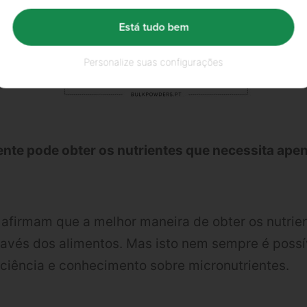
Está tudo bem
Personalize suas configurações
ente pode obter os nutrientes que necessita ape
 afirmam que a melhor maneira de obter os nutrie
ravés dos alimentos. Mas isto nem sempre é pos
ciência e conhecimento sobre micronutrientes.