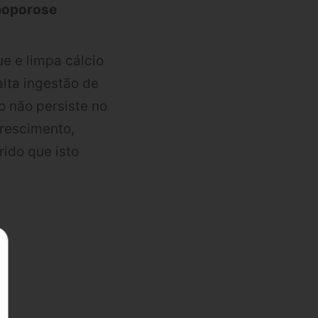
teoporose
e e limpa cálcio
lta ingestão de
o não persiste no
crescimento,
ido que isto