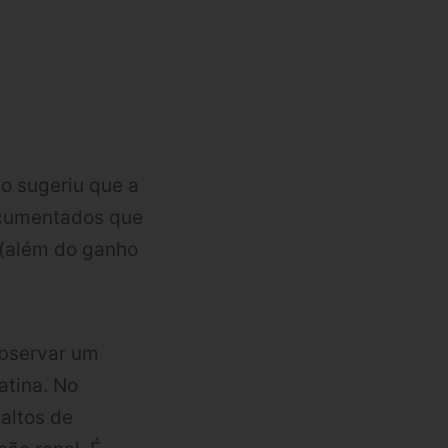
go sugeriu que a
documentados que
 (além do ganho
observar um
atina. No
 altos de