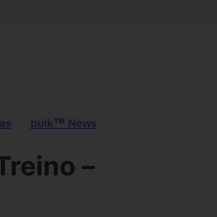
ias
bulk™ News
Treino –