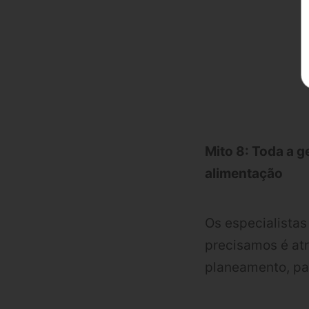
Mito 8: Toda a g
alimentação
Os especialistas
precisamos é at
planeamento, pa