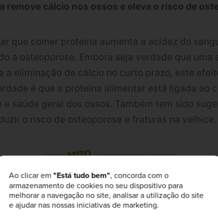
na remove cálcio nos ossos e eleva o risco de os
ar que comer proteína aumenta a acidez do sangu
ndo a osteoporose. Embora seja verdade que uma a
 a eliminação de cálcio no curto prazo, este efeit
erdade é que a proteína alimentar está ligada ao 
 e saúde geral dos ossos. Também tem sido suger
duzir o risco de osteoporose e fraturas na velhice.
Ao clicar em
"Está tudo bem"
, concorda com o
armazenamento de cookies no seu dispositivo para
melhorar a navegação no site, analisar a utilização do site
e ajudar nas nossas iniciativas de marketing.