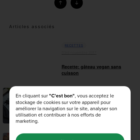
Articles associés
RECETTES
03rd novembre 2017
Recette: gâteau vegan sans
cuisson
RECETTES
En cliquant sur
"C'est bon"
, vous acceptez le
24th octobre 2017
stockage de cookies sur votre appareil pour
améliorer la navigation sur le site, analyser son
Recette de sucettes
utilisation et contribuer à nos efforts de
croustillantes d’hallow...
marketing.