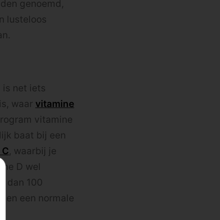
anden genoemd,
n lusteloos
an.
is net iets
is, waar
vitamine
crogram vitamine
jk baat bij een
 C
, waarbij je
mine D wel
er dan 100
n en een normale