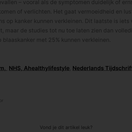
vallen – vooral als de symptomen duidelijk of ernst
omen of verlichten. Het gaat vermoeidheid en lus
ns op kanker kunnen verkleinen. Dit laatste is iets
, maar de studies tot nu toe laten zien dan volled
p blaaskanker met 25% kunnen verkleinen.
um,
NHS,
Ahealthylifestyle
,
Nederlands Tijdschrif
or
Vond je dit artikel leuk?