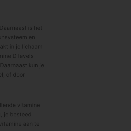
Daarnaast is het
uunsysteem en
kt in je lichaam
mine D levels
 Daarnaast kun je
l, of door
ullende vitamine
, je besteed
vitamine aan te