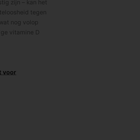
ig zijn – kan het
teloosheid tegen
 wat nog volop
ige vitamine D
t voor