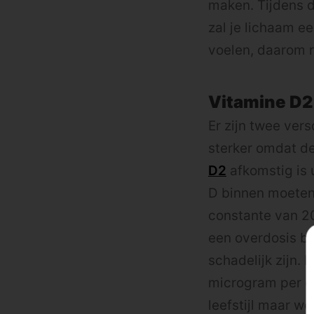
maken. Tijdens 
zal je lichaam e
voelen, daarom r
Vitamine D2
Er zijn twee vers
sterker omdat de
D2
afkomstig is 
D binnen moeten 
constante van 20
een overdosis bij
schadelijk zijn.
microgram per d
leefstijl maar we