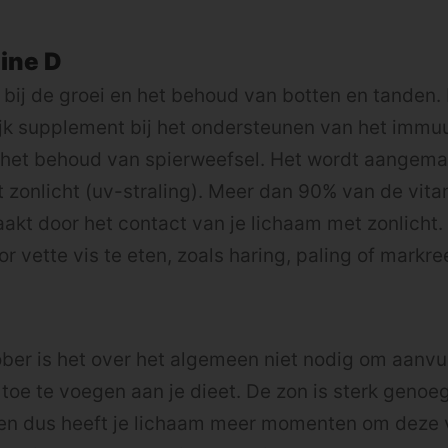
ine D
 bij de groei en het behoud van botten en tanden. 
ijk supplement bij het ondersteunen van het imm
 het behoud van spierweefsel. Het wordt aangemaa
 zonlicht (uv-straling). Meer dan 90% van de vita
t door het contact van je lichaam met zonlicht.
r vette vis te eten, zoals haring, paling of markree
tober is het over het algemeen niet nodig om aanv
oe te voegen aan je dieet. De zon is sterk genoeg
 en dus heeft je lichaam meer momenten om deze 