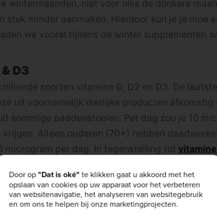
de wintermaanden, niet voor niks de donkere ma
en stuk minder aanmaken. Hierdoor kun je je moe e
aden we vooral tijdens de winter supplementen a
 & D3
chillende soorten vitamine D, D2 en D3. De laatste 
ze uit voornamelijk dierlijke producten afkomstig 
uit sommige paddenstoelen. Per dag zou je 10 mi
krijgen. Alleen ouderen (70+) hebben daadwerkeli
 microgram per dag. In tegenstelling tot
vitamine
na in zijn geheel uitplast, kan een overdosis vita
Door op
"Dat is oké"
te klikken gaat u akkoord met het
 Het gaat dan om een langdurige overdosis van me
opslaan van cookies op uw apparaat voor het verbeteren
van websitenavigatie, het analyseren van websitegebruik
ag, dit komt bij normaal gebruik van supplemente
en om ons te helpen bij onze marketingprojecten.
inig voor.