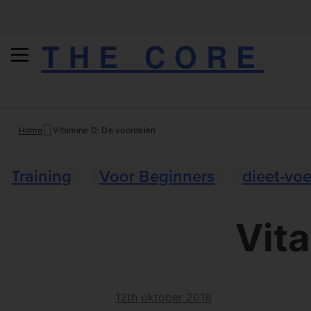
THE CORE
Skip
Home
Vitamine D: De voordelen
to
content
Training
Voor Beginners
dieet-vo
Vit
12th oktober 2018