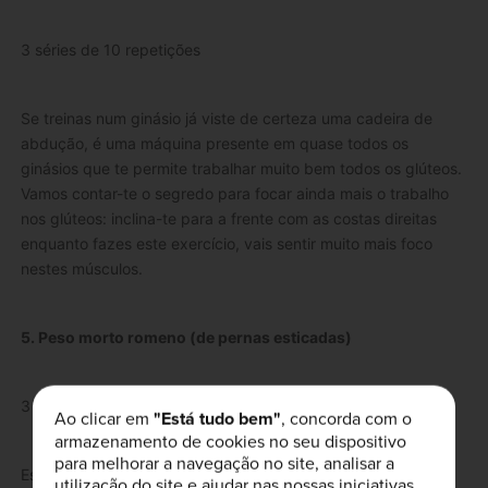
3 séries de 10 repetições
Se treinas num ginásio já viste de certeza uma cadeira de
abdução, é uma máquina presente em quase todos os
ginásios que te permite trabalhar muito bem todos os glúteos.
Vamos contar-te o segredo para focar ainda mais o trabalho
nos glúteos: inclina-te para a frente com as costas direitas
enquanto fazes este exercício, vais sentir muito mais foco
nestes músculos.
5. Peso morto romeno (de pernas esticadas)
3 séries de 12 repetições.
Ao clicar em
"Está tudo bem"
, concorda com o
armazenamento de cookies no seu dispositivo
para melhorar a navegação no site, analisar a
Esta variação do peso morto é excelente para trabalhar os
utilização do site e ajudar nas nossas iniciativas