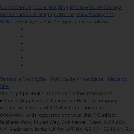
Contacte-nos
Sobre Nós
Blog
Informação de Entrega
Recomendar um amigo
Carreiras
title="Avaliações
Bulk™">Avaliações Bulk™
Seguir a minha entrega
Termos e Condições
Politica de Privacidade
Mapa do
Site
© Copyright
Bulk™
. Todos os direitos reservados.
Sports Supplements Limited t/a Bulk™, a company
registered in England & Wales (company number
05654661) with registered address: Unit 1 Gunfleet
Business Park, Brunel Way, Colchester, Essex, CO4 9QX,
UK. Registered in the UK for VAT No. GB 254 5648 84. EU