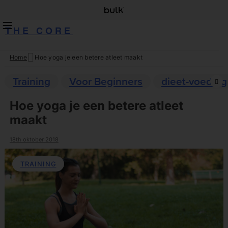
THE CORE
Home
Hoe yoga je een betere atleet maakt
Skip
to
Training
Voor Beginners
dieet-voeding
content
Hoe yoga je een betere atleet
maakt
18th oktober 2018
TRAINING