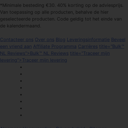
*Minimale besteding €30. 40% korting op de adviesprijs.
Van toepassing op alle producten, behalve de hier
geselecteerde producten. Code geldig tot het einde van
de kalendermaand.
Contacteer ons
Over ons
Blog
Leveringsinformatie
Beveel
een vriend aan
Affiliate Programma
Carrières
title="Bulk™
NL Reviews">Bulk™ NL Reviews
title="Traceer mijn
levering">Traceer mijn levering