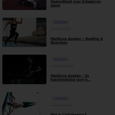
Gezondheid voor lichaam en
geest
TRAINING
01st april 2019
Hardloop dossier – Voeding &
Stretchen
TRAINING
28th maart 2019
Hardloop dossier – 5x
krachttraining voor h...
TRAINING
01st maart 2019
Wat is Calisthenics?