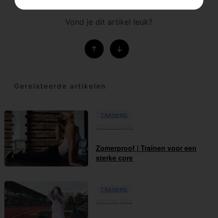
Vond je dit artikel leuk?
Gerelateerde artikelen
TRAINING
28th mei 2019
Zomerproof | Trainen voor een
sterke core
TRAINING
14th mei 2019