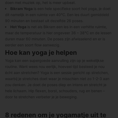
doen met muziek op, het is meer upbeat.
Bikram Yoga
is een hele specifieke soort hot yoga, je doet
dit namelijk in een ruimte van 40°C. Een les duurt gemiddeld
90 minuten en bestaat uit dezelfde 26 poses.
Hot Yoga
is net als Bikram een les in een verhitte ruimte,
maar de temperatuur is hier ongeveer 36 – 38°C en de lessen
duren maar 60 minuten. De poses zijn afwisselend en er is
eerder een soort flow aanwezig.
Hoe kan yoga je helpen
Yoga kan een supergoede aanvulling zijn op je wekelijkse
routine. Want wees nou eerlijk, hoeveel tijd besteed je nou
écht aan stretchen? Yoga is een sessie gericht op stretchen,
waarbij je stretches doet waar je misschien niet zo 1-2-3 aan
zou denken. Je doet de poses diep en intens en stretcht je
hele lichaam. Hip flexen, borst, schouders, rug en benen –
door te stretchen verbeter je je beweging.
8 redenen om je yogamatje uit te