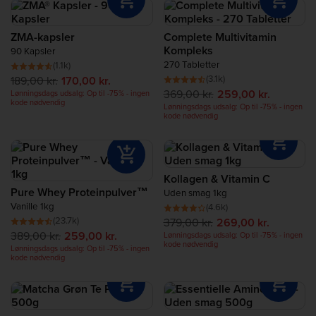
Restitution
ZMA-kapsler
Complete Multivitamin
Proteinrige Fødevarer
Kompleks
90 Kapsler
270 Tabletter
(1.1k)
(3.1k)
189,00 kr.
170,00 kr.
Proteinbar
369,00 kr.
259,00 kr.
Lønningsdags udsalg: Op til -75% - ingen
kode nødvendig
Lønningsdags udsalg: Op til -75% - ingen
kode nødvendig
Protein Smoothies
Protein Snacks
Kollagen & Vitamin C
Pure Whey Proteinpulver™
Uden smag 1kg
Vanille 1kg
(4.6k)
(23.7k)
379,00 kr.
269,00 kr.
389,00 kr.
259,00 kr.
Lønningsdags udsalg: Op til -75% - ingen
kode nødvendig
Lønningsdags udsalg: Op til -75% - ingen
kode nødvendig