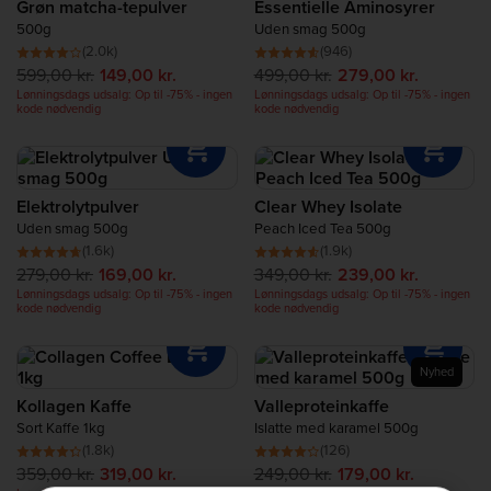
Grøn matcha-tepulver
Essentielle Aminosyrer
500g
Uden smag 500g
(2.0k)
(946)
599,00 kr.
149,00 kr.
499,00 kr.
279,00 kr.
Lønningsdags udsalg: Op til -75% - ingen
Lønningsdags udsalg: Op til -75% - ingen
kode nødvendig
kode nødvendig
Elektrolytpulver
Clear Whey Isolate
Uden smag 500g
Peach Iced Tea 500g
(1.6k)
(1.9k)
279,00 kr.
169,00 kr.
349,00 kr.
239,00 kr.
Lønningsdags udsalg: Op til -75% - ingen
Lønningsdags udsalg: Op til -75% - ingen
kode nødvendig
kode nødvendig
Nyhed
Kollagen Kaffe
Valleproteinkaffe
Sort Kaffe 1kg
Islatte med karamel 500g
(1.8k)
(126)
359,00 kr.
319,00 kr.
249,00 kr.
179,00 kr.