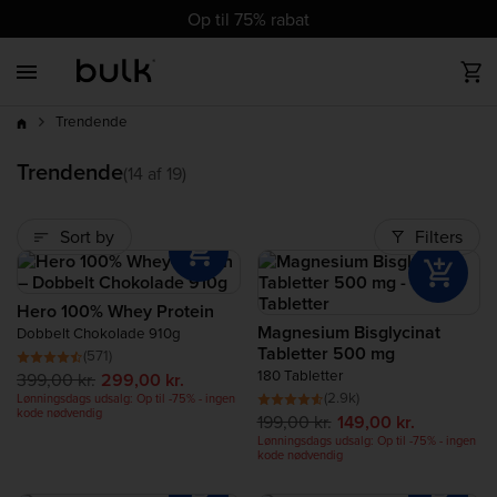
cz
cz
dk
dk
at
ch
de
at
ch
de
eu
uk
ie
eu
uk
ie
es
es
fr
fr
it
it
nl
nl
pl
pl
pt
pt
ro
ro
Op til 75% rabat
Back
Back
Back
Back
Back
Back
Back
Back
Back
op til 75%
Bedstsælgere
Alle Proteinpulvere
Alt Vegansk
Vitaminer
Sportsernæring
Godt Helbred
Alle Vægttab
Madvarer
Tilbehør
rabat
Trendende
Nye produkter
Whey Protein
Vegansk Proteinpulver
Mineraler
Pre Workout
Slankepulver
Nøddesmør
Tøj
Bestseller
Trendende
(14 af 19)
Trender
Clear Protein
Vegansk Proteinbar
Efter Træning - Post Workout
Zero Calorie Foods
Trender
Sort by
Filters
Udsalg
Vegansk Proteinpulver
Veganske Vitaminer
Aminosyre Kosttilskud
Hero 100% Whey Protein
Magnesium Bisglycinat
Mass Gainer
Kulhydrater
Dobbelt Chokolade 910g
Tabletter 500 mg
(571)
180 Tabletter
399,00 kr.
299,00 kr.
Kollagen
Trender
(2.9k)
Lønningsdags udsalg: Op til -75% - ingen
kode nødvendig
199,00 kr.
149,00 kr.
Lønningsdags udsalg: Op til -75% - ingen
Oksekød Protein
Nyhed
kode nødvendig