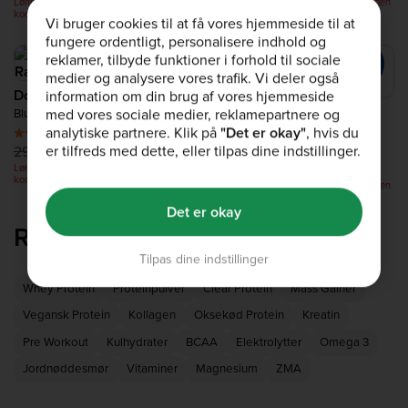
Lønningsdags udsalg: Op til -75% - ingen
Lønningsdags udsalg: Op til -75% - ingen
kode nødvendig
kode nødvendig
Vi bruger cookies til at få vores hjemmeside til at
fungere ordentligt, personalisere indhold og
reklamer, tilbyde funktioner i forhold til sociale
medier og analysere vores trafik. Vi deler også
Dope Pre-Workout
information om din brug af vores hjemmeside
Breakfast Smoothie
med vores sociale medier, reklamepartnere og
Blue Raspberry 510g
analytiske partnere. Klik på
"Det er okay"
, hvis du
Blåbær & Hindbær 1kg
(750)
er tilfreds med dette, eller tilpas dine indstillinger.
(1.4k)
299,00 kr.
199,00 kr.
309,00 kr.
249,00 kr.
Lønningsdags udsalg: Op til -75% - ingen
kode nødvendig
Lønningsdags udsalg: Op til -75% - ingen
kode nødvendig
Det er okay
Relateret kategori
Tilpas dine indstillinger
Whey Protein
Proteinpulver
Clear Protein
Mass Gainer
Vegansk Protein
Kollagen
Oksekød Protein
Kreatin
Pre Workout
Kulhydrater
BCAA
Elektrolytter
Omega 3
Jordnøddesmør
Vitaminer
Magnesium
ZMA