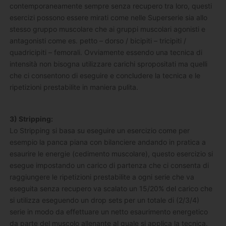
contemporaneamente sempre senza recupero tra loro, questi
esercizi possono essere mirati come nelle Superserie sia allo
stesso gruppo muscolare che ai gruppi muscolari agonisti e
antagonisti come es. petto – dorso / bicipiti – tricipiti /
quadricipiti – femorali. Ovviamente essendo una tecnica di
intensità non bisogna utilizzare carichi spropositati ma quelli
che ci consentono di eseguire e concludere la tecnica e le
ripetizioni prestabilite in maniera pulita.
3) Stripping:
Lo Stripping si basa su eseguire un esercizio come per
esempio la panca piana con bilanciere andando in pratica a
esaurire le energie (cedimento muscolare), questo esercizio si
esegue impostando un carico di partenza che ci consenta di
raggiungere le ripetizioni prestabilite a ogni serie che va
eseguita senza recupero va scalato un 15/20% del carico che
si utilizza eseguendo un drop sets per un totale di (2/3/4)
serie in modo da effettuare un netto esaurimento energetico
da parte del muscolo allenante al quale si applica la tecnica.