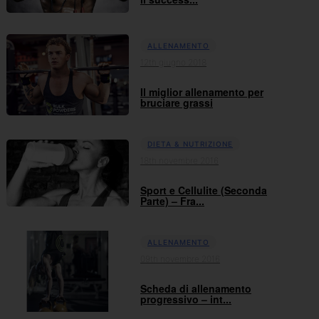
ALLENAMENTO
12th giugno 2018
Il miglior allenamento per
bruciare grassi
DIETA & NUTRIZIONE
18th novembre 2016
Sport e Cellulite (Seconda
Parte) – Fra...
ALLENAMENTO
09th novembre 2016
Scheda di allenamento
progressivo – int...