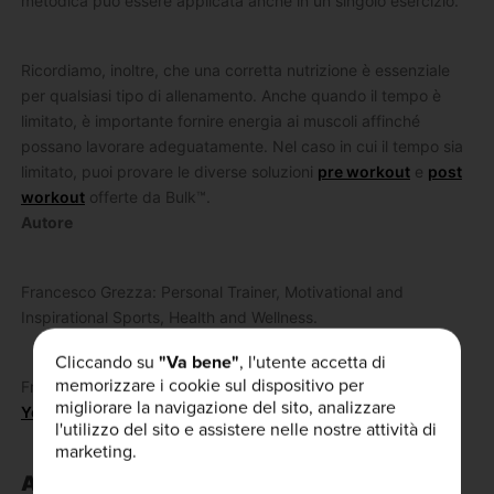
metodica può essere applicata anche in un singolo esercizio.
Ricordiamo, inoltre, che una corretta nutrizione è essenziale
per qualsiasi tipo di allenamento. Anche quando il tempo è
limitato, è importante fornire energia ai muscoli affinché
possano lavorare adeguatamente. Nel caso in cui il tempo sia
limitato, puoi provare le diverse soluzioni
pre workout
e
post
workout
offerte da Bulk™.
Autore
Francesco Grezza: Personal Trainer, Motivational and
Inspirational Sports, Health and Wellness.
Cliccando su
"Va bene"
, l'utente accetta di
memorizzare i cookie sul dispositivo per
Francesco lo trovi su
Instagram
,
Facebook
,
Twitter
e
migliorare la navigazione del sito, analizzare
Youtube
l'utilizzo del sito e assistere nelle nostre attività di
marketing.
ARTICOLI SIMILI: