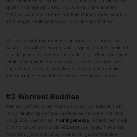
Ook kunnen ze extreem druk zijn. Check daarom eens of de
sportschool bij jou in de buurt goede (studenten) acties
hebben? Want ook als ze er niet mee te koop lopen, kun je dit
altijd vragen – helemaal bij de individuele sportscholen.
Check ook altijd even wanneer het druk is de sportschool
waar je je bij wilt inschrijven, want als je om 8 uur binnenloopt
en er is geen plek, heb je er nog weinig aan. Check dus jouw
lokale sportschool. Het kan zijn dat ze niet de allernieuwste
apparaten hebben, maar maken dit vaak goed in kennis en
begeleiding, en vaak krijg je hier wel een goede korting.
#3 Workout Buddies
Wanneer je moet reizen voor de sportschool, zelfs al is het
10/15 minuten op de fiets, heb je soms wat extra motivatie
nodig. Zoek daarom een
trainingsmaatje
, iemand met wie jij
kunt trainen, of iemand die hetzelfde doel heeft. Niet alleen
helpt dit bij jouw motivatie, maar sommige sportscholen