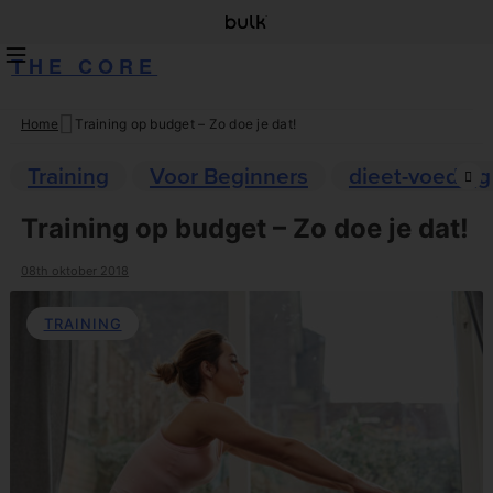
THE CORE
Home
Training op budget – Zo doe je dat!
Skip
to
Training
Voor Beginners
dieet-voeding
content
Training op budget – Zo doe je dat!
08th oktober 2018
TRAINING