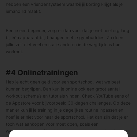
hebben een vriendensysteem waarbij jij korting krijgt als je
iemand lid maakt.
Ben je een beginner, zorg er dan voor dat je niet heel erg lang
bij één apparaat blijft hangen met je gymbuddies. Zo doen
jullie zelf niet veel en sta je anderen in de weg tijdens hun
workout.
#4 Onlinetrainingen
Heb je echt geen geld voor een sportschool, wat we best
kunnen begrijpen. Dan kun je online ook een groot aantal
workout schema’s en tutorials vinden. Check YouTube eens of
de Appstore voor bijvoorbeeld 30-dagen challenges. Op deze
manier kun jij je training in je dagelijkse routine inpassen en
hoef je er niet voor naar de sportschool. Het kan zijn dat je er
toch wat aankopen voor moet doen, zoals een
weerstandsband of kettlebell kopen – maar deze kun je voor