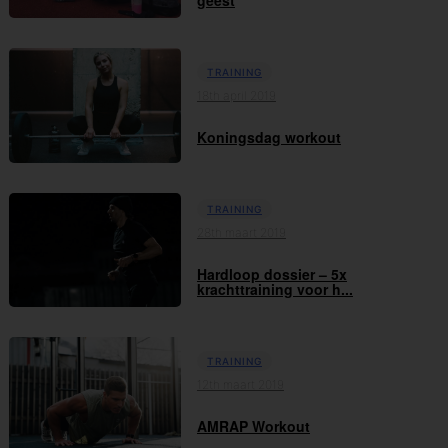
TRAINING
18th april 2019
Koningsdag workout
TRAINING
28th maart 2019
Hardloop dossier – 5x
krachttraining voor h...
TRAINING
12th maart 2019
AMRAP Workout