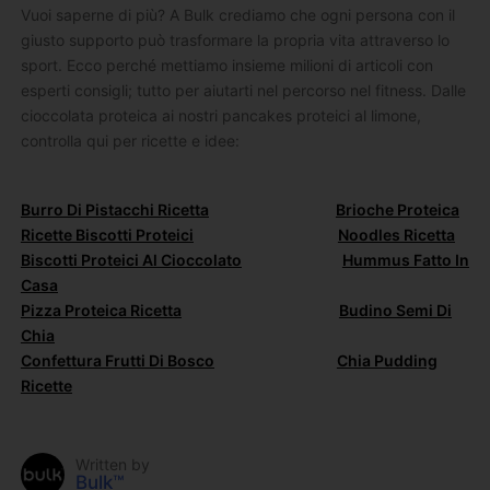
Vuoi saperne di più? A Bulk crediamo che ogni persona con il
giusto supporto può trasformare la propria vita attraverso lo
sport. Ecco perché mettiamo insieme milioni di articoli con
esperti consigli; tutto per aiutarti nel percorso nel fitness. Dalle
cioccolata proteica ai nostri pancakes proteici al limone,
controlla qui per ricette e idee:
Burro Di Pistacchi Ricetta
Brioche Proteica
Ricette Biscotti Proteici
Noodles Ricetta
Biscotti Proteici Al Cioccolato
Hummus Fatto In
Casa
Pizza Proteica Ricetta
Budino Semi Di
Chia
Confettura Frutti Di Bosco
Chia Pudding
Ricette
Written by
Bulk™