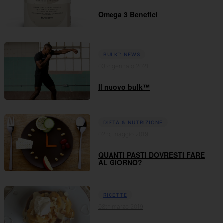
Omega 3 Benefici
BULK™ NEWS
03rd gennaio 2021
Il nuovo bulk™
DIETA & NUTRIZIONE
02nd maggio 2019
QUANTI PASTI DOVRESTI FARE
AL GIORNO?
RICETTE
08th marzo 2019