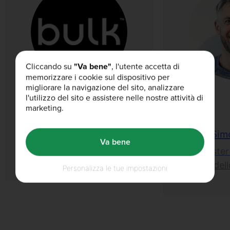
Cliccando su
"Va bene"
, l'utente accetta di
memorizzare i cookie sul dispositivo per
migliorare la navigazione del sito, analizzare
l'utilizzo del sito e assistere nelle nostre attività di
marketing.
Bulk™
Sim
Va bene
Esperti Interni
Master
del
Personalizza le tue impostazioni