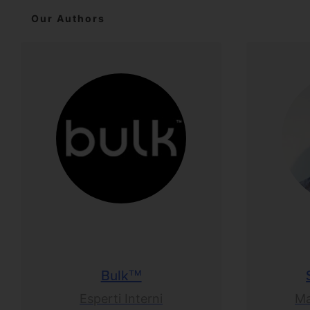
Our Authors
Bulk™
Esperti Interni
Ma