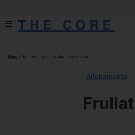
THE CORE
Skip
Home
Frullato proteico alla banana e cocco
to
content
Allenamento
Frulla