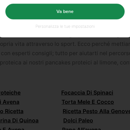
ders_it
Va bene
:
Personalizza le tue impostazioni
più? A Bulk crediamo che ogni persona con il gius
ropria vita attraverso lo sport. Ecco perché metti
i con esperti consigli; tutto per aiutarti nel percors
proteica ai nostri pancakes proteici al limone, cont
roteiche
Focaccia Di Spinaci
i Avena
Torta Mele E Cocco
o Ricetta
Ricetta Pesto Alla Genov
rina Di Quinoa
Dolci Paleo
 E Avena
Pane All’avena