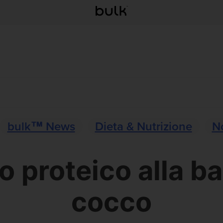
bulk™ News
Dieta & Nutrizione
N
to proteico alla b
cocco