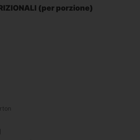
IZIONALI (per porzione)
rton
I