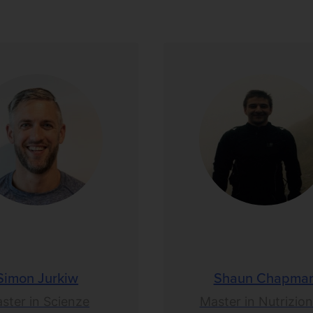
Simon Jurkiw
Shaun Chapma
ster in Scienze
Master in Nutrizion