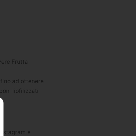
vere Frutta
 fino ad ottenere
ni liofilizzati
 Instagram e