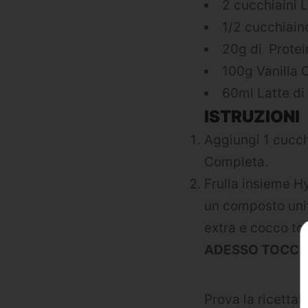
2 cucchiaini L
1/2 cucchiain
20g di Protei
100g Vanilla 
60ml Latte di
ISTRUZIONI
Aggiungi 1 cucch
Completa.
Frulla insieme Hy
un composto unifo
extra e cocco tos
ADESSO TOCCA 
Prova la ricetta