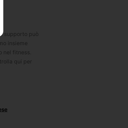
to supporto può
amo insieme
o nel fitness.
rolla qui per
ese