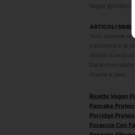
tagga @bulkpow
ARTICOLI SIMILI
Vuoi saperne di 
trasformare la p
milioni di articol
Dalle cioccolata 
ricette e idee:
Ricette Vegan P
Pancake Proteic
Porridge Proteic
Focaccia Con Fa
Pancake Albume