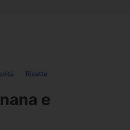
ovità
Ricette
anana e