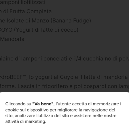
amponi liofilizzati
o di Frutta Completa
ne Isolate di Manzo (Banana Fudge)
COYO (Yogurt di latte di cocco)
 Mandorla
iaino di lamponi concelati e 1/4 cucchiaino di pol
droBEEF™, lo yogurt al Coyo e il latte di mandorla
rme. Lascia in frigorifero e poi cospargi con lampo
tato (facoltativo).
Cliccando su
"Va bene"
, l'utente accetta di memorizzare i
A TE!
cookie sul dispositivo per migliorare la navigazione del
sito, analizzare l'utilizzo del sito e assistere nelle nostre
attività di marketing.
! Posta una foto della tua creazione su Facebook o