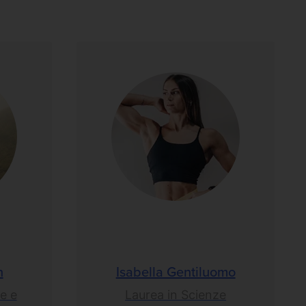
n
Isabella Gentiluomo
e e
Laurea in Scienze