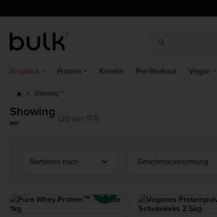
cz
cz
dk
dk
at
ch
de
at
ch
de
eu
uk
ie
eu
uk
ie
es
es
fr
fr
it
it
nl
nl
pl
pl
pt
pt
ro
ro
Angebot
Protein
Kreatin
Pre-Workout
Vegan
Showing ""
Showing
(20 von 177)
""
Sortieren nach
Geschmacksrichtung