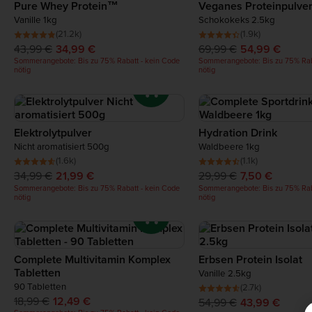
Pure Whey Protein™
Veganes Proteinpulve
Vanille 1kg
Schokokeks 2.5kg
(21.2k)
(1.9k)
43,99 €
34,99 €
69,99 €
54,99 €
Sommerangebote: Bis zu 75% Rabatt - kein Code
Sommerangebote: Bis zu 75% Rab
nötig
nötig
Elektrolytpulver
Hydration Drink
Nicht aromatisiert 500g
Waldbeere 1kg
(1.6k)
(1.1k)
34,99 €
21,99 €
29,99 €
7,50 €
Sommerangebote: Bis zu 75% Rabatt - kein Code
Sommerangebote: Bis zu 75% Rab
nötig
nötig
Complete Multivitamin Komplex
Erbsen Protein Isolat
Tabletten
Vanille 2.5kg
90 Tabletten
(2.7k)
18,99 €
12,49 €
54,99 €
43,99 €