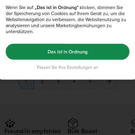
att - kein Code
Sommerangebote: Bis zu 75% Rabatt - kein Code
Sommerangebote:
nötig
nötig
Wenn Sie auf
„Das ist in Ordnung"
klicken, stimmen Sie
der Speicherung von Cookies auf Ihrem Gerät zu, um die
Websitenavigation zu verbessern, die Websitenutzung zu
analysieren und unsere Marketingbemühungen zu
unterstützen.
 Tabletten
KSM Ashwagandha Kapseln
Veganer Go
90 Kapseln
Salted Carame
(752)
(447
27,99 €
22,99 €
34,99 €
27
Das ist in Ordnung
Sommerangebote: Bis zu 75% Rabatt - kein Code
Sommerangebote:
nötig
nötig
att - kein Code
Passen Sie Ihre Einstellungen an
1
2
3
4
5
Freund/in empfehlen
Bulk Boost
S