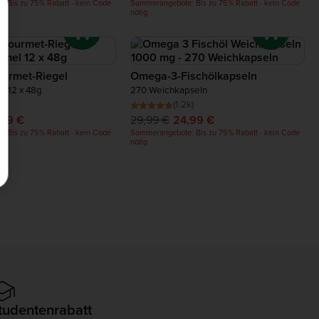
 Bis zu 75% Rabatt - kein Code
Sommerangebote: Bis zu 75% Rabatt - kein Code
nötig
urmet-Riegel
Omega-3-Fischölkapseln
l 12 x 48g
270 Weichkapseln
)
(1.2k)
,99 €
29,99 €
24,99 €
 Bis zu 75% Rabatt - kein Code
Sommerangebote: Bis zu 75% Rabatt - kein Code
nötig
tudentenrabatt