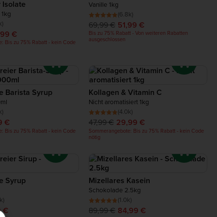
 Isolate
Vanille 1kg
e 1kg
(6.8k)
k)
69,99 €
51,99 €
,99 €
Bis zu 75% Rabatt - Von weiteren Rabatten
ausgeschlossen
 Bis zu 75% Rabatt - kein Code
e Barista Syrup
Kollagen & Vitamin C
0ml
Nicht aromatisiert 1kg
k)
(4.0k)
9 €
47,99 €
29,99 €
 Bis zu 75% Rabatt - kein Code
Sommerangebote: Bis zu 75% Rabatt - kein Code
nötig
ie Syrup
Mizellares Kasein
Schokolade 2.5kg
k)
(1.0k)
9 €
89,99 €
84,99 €