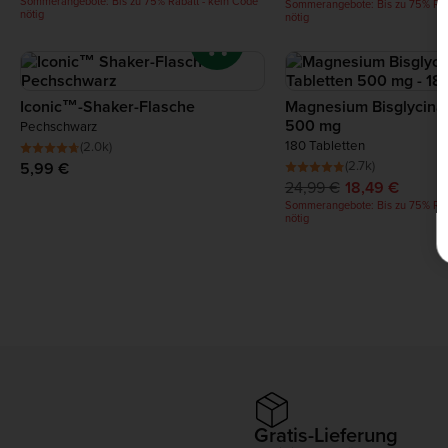
Sommerangebote: Bis zu 75% Rabatt - kein Code
Sommerangebote: Bis zu 75% Rab
nötig
nötig
Iconic™-Shaker-Flasche
Magnesium Bisglycinat
500 mg
Pechschwarz
180 Tabletten
(2.0k)
(2.7k)
5,99 €
24,99 €
18,49 €
Sommerangebote: Bis zu 75% Rab
nötig
Gratis-Lieferung