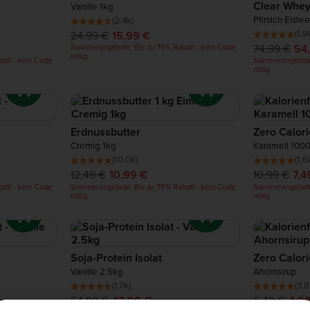
r
Clear Whey
Vanille 1kg
Pfirsich Eiste
(2.4k)
(1.9
24,99 €
15,99 €
74,99 €
54
Sommerangebote: Bis zu 75% Rabatt - kein Code
nötig
att - kein Code
Sommerangebote:
nötig
Erdnussbutter
Zero Calori
Cremig 1kg
Karamell 100
(10.0k)
(1.6
12,49 €
10,99 €
10,99 €
7,4
att - kein Code
Sommerangebote: Bis zu 75% Rabatt - kein Code
Sommerangebote:
nötig
nötig
Soja-Protein Isolat
Zero Calor
Vanille 2.5kg
Ahornsirup
(1.7k)
(3.8
54,99 €
43,99 €
6,49 €
4,9